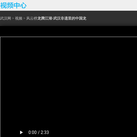
武汉网
>
视频
>
风云榜
龙腾江湖·武汉非遗里的中国龙
龙腾江湖，非遗送福。2024年是农历甲辰龙年，龙作为中国传统文化中的重要元素