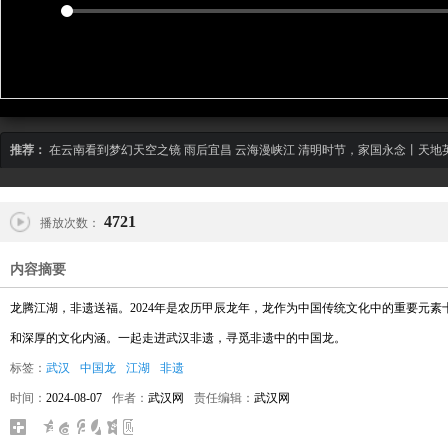
推荐：
在云南看到梦幻天空之镜
雨后宜昌 云海漫峡江
清明时节，家国永念丨天地
4721
播放次数：
内容摘要
龙腾江湖，非遗送福。2024年是农历甲辰龙年，龙作为中国传统文化中的重要元
和深厚的文化内涵。一起走进武汉非遗，寻觅非遗中的中国龙。
标签：
武汉
中国龙
江湖
非遗
时间：
2024-08-07
作者：
武汉网
责任编辑：
武汉网