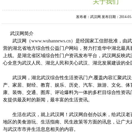
关于我们
发布者：武汉网 发布日期：2014-01-
武汉网简介
武汉网（
www.wuhannews.cn
）是经国家工信部批准，由武
营的湖北省地方综合性公益门户网站，努力打造华中湖北最具影
上线。是湖北省区域综合性门户资讯发布平台，武汉网反映武
心全意为武汉人民、湖北人民和关心武汉、湖北发展建设的全
武汉网，湖北武汉综合性生活资讯门户,覆盖内容汇聚武汉
产
、
家居
、
财经
、
教育
、
娱乐
、
历史
、
汽车
、
旅游
、
文化、体
康、装饰、交通
、
图库
、
评论爆料为一体的多栏目综合性资讯
友提供最及时的新闻，最丰富的生活资讯。
生活在武汉，就上武汉网！武汉网自创办以来，给武汉老
地区的美食游玩、生活指南
、
民生政策等方面的讯息，让广大
与武汉市市井生活息息相关的内容。