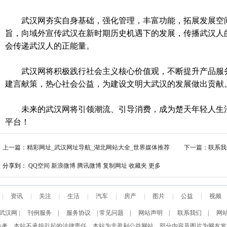
武汉网夯实自身基础，强化管理，丰富功能，拓展发展空间
旨，向域外宣传武汉在新时期历史机遇下的发展，传播武汉人
会传递武汉人的正能量。
武汉网将积极践行社会主义核心价值观，不断提升产品服务
建言献策，热心社会公益，为建设文明大武汉的发展做出贡献
未来的武汉网将引领潮流、引导消费，成为楚天年轻人生
平台！
上一篇：精彩网址_武汉网址导航_湖北网站大全_世界媒体推荐
下一篇：联系我
分享到：
QQ空间
新浪微博
腾讯微博
复制网址
收藏夹
更多
|
资讯
|
关注
|
生活
|
汽车
|
房产
|
图片
|
公益
|
视频
武汉网
|
刊例服务
|
服务协议
|
常见问题
|
网站声明
|
联系我们
|
网
活门户 信息仅供参考，本站不承担引起的法律责任。本站为非盈利公益网站，部分内容及图片为