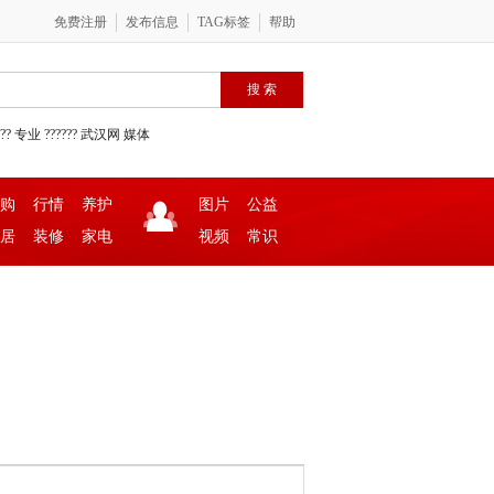
免费注册
发布信息
TAG标签
帮助
??
专业
??????
武汉网
媒体
购
行情
养护
图片
公益
居
装修
家电
视频
常识