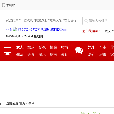
手机站
武汉门户 *一览武汉 *网聚湖北 *吃喝玩乐 *衣食住行
热门关键词：
武汉
??
8/6/2026, 8:54:22 AM 星期四
女人
娱乐
影视
情感
时尚
汽车
车市
导
生活
美食
游玩
指南
教育
房产
房市
家
当前位置:
首页
>
帮助