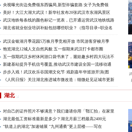
央视曝光街边免费领东西骗局,新型诈骗套路:女子为免费领
美好！大江大湖大武汉！新华社发布20张武汉市东湖风景区
武汉地铁每条线的颜色标记一览表，已开通运营武汉地铁线路
湖北省就业创业培训补贴包括哪些职业？（指导目录+职业名
武汉金银湖月季花园5万株月季竞相开放 市民游客穿梭月季
饱览湖北12城人文自然风貌 五一假期来武汉打卡都市圈
五一假期武汉乡村休闲游口袋书来了，遛娃趣乡村四大玩法不
新建基站提升手机信号覆盖,推动武汉市建设全国一流移动通
步步入戏！武汉欢乐谷国潮文化节·戏剧嘉年华巡游开演(图
《人民日报》关注湖北推进城市微改造：细微处见证城市更新
湖北
对自己的证件照片不够满意？我们邀请你用「鄂汇拍」在家里
湖北最低工资标准最新是多少？湖北月薪三档最高2400元
“轨道上的湖北”加速铺展 “九州通衢”更上层楼——写在