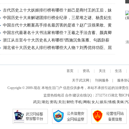
古代历史上十大妖姬排行榜有哪些？妲己是商纣王的王后，妹
中国历史十大未解谜团排行榜全纪录，三星堆之谜、杨贵妃生
中国古代十大断案高手排名最厉害的是谁？赵广汉很果敢、黄
中国古代最著名十大书法家有哪些？王羲之手法含蓄、颜真卿
浙江从古至今十大历史名人有哪些?西施沉鱼落雁、勾践卧薪
清
湖北省十大历史名人排行榜有哪些大人物？刘秀优待功臣、屈
首页
|
资讯
|
关注
|
生活
|
关于武汉网
|
刊例服务
|
服务协
Copyright © 2009-现在 本地生活门户 信息仅供参考，本站不承担引
监督热线电话 合作/建议在线QQ：273275115
湖北
鄂ICP备
武汉
|
湖北
|
资讯
|
关注
|
财经
|
手机
|
网络
|
女人
|
娱乐
|
情感
|
美体
|
汽