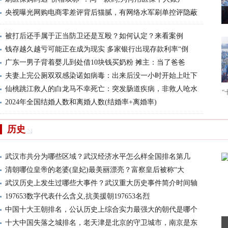
央视曝光网购电商零差评背后猫腻，有网络水军刷单控评隐蔽
被打后还手属于正当防卫还是互殴？如何认定？来看案例
钱存越久越亏可能正在成为现实 多家银行出现存款利率“倒
广东一男子背着婴儿到处借10块钱买奶粉 摊主：当了爸爸
夫妻上完公厕双双感染诺如病毒：出来后没一小时开始上吐下
仙桃跳江救人的白龙马不幸死亡：突发肠道疾病，非救人呛水
“
2024年全国结婚人数和离婚人数(结婚率+离婚率)
历史
武汉市共分为哪些区域？武汉经济水平怎么样全国排名第几
清朝哪位皇帝的老婆(皇妃)最美丽漂亮？富察皇后被称“大
武汉历史上发生过哪些大事件？武汉重大历史事件简介时间轴
197653数字代表什么含义,抗美援朝197653名烈
中国十大王朝排名，公认历史上综合实力最强大的朝代是哪个
十大中国失落之城排名，老天津是北京的守卫城市，南京是东