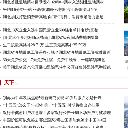
湖北首批道地药材目录发布 69种中药材入选湖北道地药材
平均8.6分钟一站 坐高铁如同坐地铁 沿江高铁汉口至宜
湖北加快打造消费新高地 向“新”而行，消费市场活力更足
湖北13家企业入选中国民营企业500强名单排名榜(完整
[湖北50个夜地标嗨玩指南] 湖北省级夜间消费地图集聚
生二孩最高奖补28.71万 生三孩最高奖补35.59万
湖北省各地最低工资是多少钱？湖北省各地最低工资标准最新
30天免费公交、7天免费住宿、免费中晚餐，一键解锁湖北
关于湖北省常态化开展扫黑除恶斗争公开征集涉黑涉恶举报线
天下
别再为中年发福焦虑!最新研究发现:40岁后微胖才是长寿
“十五五”怎么干?与你有关！“十五五”时期将推出这些重
银行卡储蓄用户注意啦！多家银行公告长期不动账户将被清理
中国护照可以免签去哪些国家?哪些国家能免签来中国?中国
刷医保购药遇“价格双标”：同一款药,为何用医保个人账户