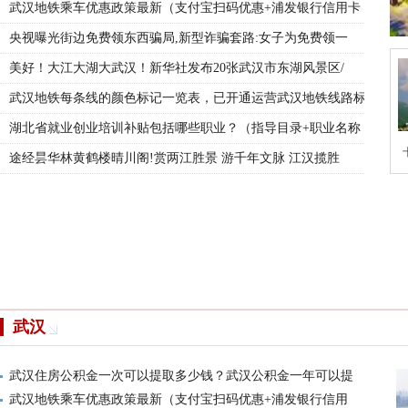
武汉地铁乘车优惠政策最新（支付宝扫码优惠+浦发银行信用卡
央视曝光街边免费领东西骗局,新型诈骗套路:女子为免费领一
取多少钱？武汉公积金一年可以提取几次？（首套房
（支付宝扫码优惠+浦发银行信用卡支付过闸优惠）
局,新型诈骗套路:女子为免费领一袋卷纸在街头扫
华社发布20张武汉市东湖风景区/东湖绿道大片照
一览表，已开通运营武汉地铁线路标志色大全/地铁
括哪些职业？（指导目录+职业名称+补贴类别）
赏两江胜景 游千年文脉 江汉揽胜武汉旅游观光巴
月季竞相开放 市民游客穿梭月季花海打卡乐享春光
貌 五一假期来武汉打卡都市圈花展
袋书来了，遛娃趣乡村四大玩法不重样
,推动武汉市建设全国一流移动通信网络,打造5G
，武汉文史讲坛聚焦“汉派文化”
文化节·戏剧嘉年华巡游开演(图)
城市微改造：细微处见证城市更新
西湖南中三角这盘“大棋”下得怎么样？
面盛放，最佳观赏期到了！一起来武汉东湖磨山樱花
湖北诞生两家千亿市值领军企业"长飞
大片滩涂露出江面,长江的秘密藏不住了!
暖阳 武汉人,有自己的“快乐时光”!
对
美好！大江大湖大武汉！新华社发布20张武汉市东湖风景区/
武汉地铁每条线的颜色标记一览表，已开通运营武汉地铁线路标
湖北省就业创业培训补贴包括哪些职业？（指导目录+职业名称
途经昙华林黄鹤楼晴川阁!赏两江胜景 游千年文脉 江汉揽胜
武汉
武汉住房公积金一次可以提取多少钱？武汉公积金一年可以提
武汉地铁乘车优惠政策最新（支付宝扫码优惠+浦发银行信用