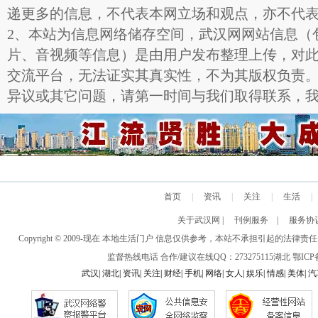
递更多的信息，不代表本网立场和观点，亦不代
2、本站为信息网络储存空间，武汉网网站信息（
片、音视频等信息）是由用户发布整理上传，对
交流平台，无法证实其真实性，不为其版权负责
异议或其它问题，请第一时间与我们取得联系，
首页
|
资讯
|
关注
|
生活
|
关于武汉网
|
刊例服务
|
服务协
Copyright © 2009-现在 本地生活门户 信息仅供参考，本站不承担引
监督热线电话 合作/建议在线QQ：273275115
湖北
鄂ICP备
武汉
|
湖北
|
资讯
|
关注
|
财经
|
手机
|
网络
|
女人
|
娱乐
|
情感
|
美体
|
汽