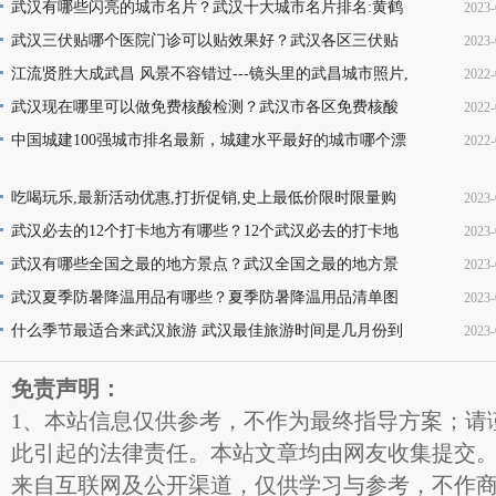
武汉有哪些闪亮的城市名片？武汉十大城市名片排名:黄鹤
2023-
楼热干面无人不知无人不晓
武汉三伏贴哪个医院门诊可以贴效果好？武汉各区三伏贴
2023-
16
医院门诊名单地址(就诊时间+门诊地点+价格查询+预
江流贤胜大成武昌 风景不容错过---镜头里的武昌城市照片,
2022-
10
韵味十足又充满活力
武汉现在哪里可以做免费核酸检测？武汉市各区免费核酸
2022-
22
检测地点位置咨询电话及时间(部分24小时检测)
中国城建100强城市排名最新，城建水平最好的城市哪个漂
2022-
08
亮，你的家乡上榜了吗？
13
吃喝玩乐,最新活动优惠,打折促销,史上最低价限时限量购
2023-
买,天天更新,超省钱,快来抢购!
武汉必去的12个打卡地方有哪些？12个武汉必去的打卡地
2023-
17
地址推荐
武汉有哪些全国之最的地方景点？武汉全国之最的地方景
2023-
16
点名称介绍及图片大全欣赏
武汉夏季防暑降温用品有哪些？夏季防暑降温用品清单图
2023-
16
片
什么季节最适合来武汉旅游 武汉最佳旅游时间是几月份到
2023-
11
几月份
11
免责声明：
1、本站信息仅供参考，不作为最终指导方案；请
此引起的法律责任。本站文章均由网友收集提交
来自互联网及公开渠道，仅供学习与参考，不作