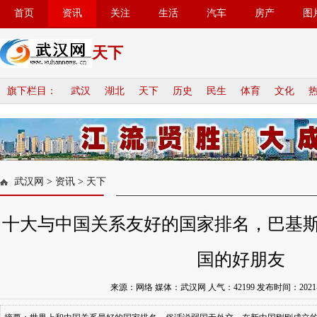
首页
资讯
关注
生活
汽车
房产
图
天下
旗下栏目：
武汉
湖北
天下
历史
民生
体育
文化
武汉网
>
资讯
>
天下
十大与中国关系友好的国家排名，巴基
国的好朋友
来源：网络 媒体：武汉网 人气：
42199
发布时间：2021-10