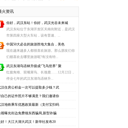
价全指南
（自助充值+圈存点地址）
最火资讯
你好，武汉东站！你好，武汉光谷未来城
武汉东站位于东湖开发区关南街附近，是武汉
市第四座大型火车站，设有普速、...
中国50大必去的旅游胜地大集合，美色
现在越来越多人都很喜欢旅游。那么朋友们你
们都喜欢去哪里旅游呢?有没有特...
武汉东湖鸟语林升级成“飞鸟世界” 聚
红腹角雉、双嘴犀鸟、长颈鹿……12月22日，
停业七年的武汉东湖鸟语林升...
武汉住房公积金一次可以提取多少钱？武
对自己的证件照片不够满意？我们邀请你
武汉地铁乘车优惠政策最新（支付宝扫码
央视曝光街边免费领东西骗局,新型诈骗
美好！大江大湖大武汉！新华社发布20