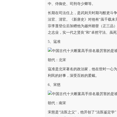
中、侍御史、司刑寺少卿等。
长期在司法任上，是武则天时期与酷吏斗
法官、清官。《新唐史》对他有“虽千载未
宗李显登位后加赠他为越州都督（正三品）
之志业，实一代之贤良”和“卓然守法、虽
5、寇准
朝代：北宋
寇准是北宋著名的政治家，他在世时一心
利民的好事，深受百姓的爱戴。
6、宋慈
朝代：南宋
宋慈是“法医之父”，他开创了“法医鉴定