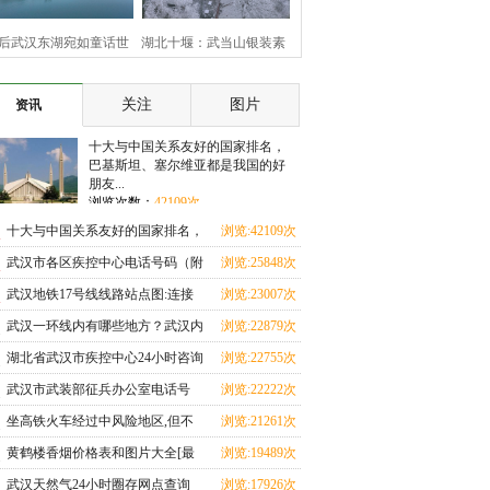
后武汉东湖宛如童话世
湖北十堰：武当山银装素
界
裹 云雾缭绕美如画
关注
图片
资讯
十大与中国关系友好的国家排名，
巴基斯坦、塞尔维亚都是我国的好
朋友...
浏览次数：
42109次
十大与中国关系友好的国家排名，
浏览:42109次
巴基斯坦、塞尔维亚都是我国的好
武汉市各区疾控中心电话号码（附
浏览:25848次
朋友
湖北17市疾控中心咨询电话+地址
武汉地铁17号线线路站点图:连接
浏览:23007次
查询+上班时间）
武汉三大火车站，从天河机场至黄
武汉一环线内有哪些地方？武汉内
浏览:22879次
家湖大学城
环线、二环线、三环线、四环线、
湖北省武汉市疾控中心24小时咨询
浏览:22755次
五环线地图是怎么划分的
热线，市疾控中心常用电话号码一
武汉市武装部征兵办公室电话号
浏览:22222次
览表
码，武汉各区征兵咨询电话号码一
坐高铁火车经过中风险地区,但不
浏览:21261次
览表
下车,健康码会变色吗？
黄鹤楼香烟价格表和图片大全[最
浏览:19489次
完整版]64种黄鹤楼香烟图片/零售
武汉天然气24小时圈存网点查询
浏览:17926次