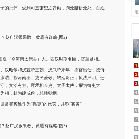
分子的批评，受到司直萧望之弹劾，判处腰斩处死，百姓
雨
阳阳夏（今河南太康县）人。西汉时期名臣，官至丞相。
帝、汉昭帝和汉宣帝三朝。汉武帝末年，捐官出仕，授侍
正廉洁。授河南丞，吏民爱敬。转廷尉正，执法严明。迁
太守，文治有方。拜丞相长史、太子太傅，擢为御史大
吉为相，封为建成侯，总揽朝纲。
世常和龚遂作为“循吏”的代表，并称“龚黄”。