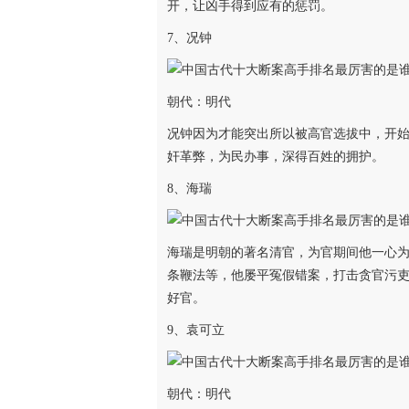
开，让凶手得到应有的惩罚。
7、况钟
朝代：明代
况钟因为才能突出所以被高官选拔中，开
奸革弊，为民办事，深得百姓的拥护。
8、海瑞
海瑞是明朝的著名清官，为官期间他一心
条鞭法等，他屡平冤假错案，打击贪官污
好官。
9、袁可立
朝代：明代