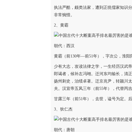
执法严酷，颇类法家，遭到正统儒家知识
非常惋惜。
2、黄霸
朝代：西汉
黄霸（前130年—前51年），字次公，淮
少有大志，攻读法律之学，一生经历汉武
郎谒者，候补左冯翊。迁河东均输长，清
扬州刺史，治绩卓著。迁京兆尹，转颍川
夫。汉宣帝五凤三年（前55年），代替丙
甘露三年（前51年），去世，谥号为定。后
3、狄仁杰
朝代：唐朝