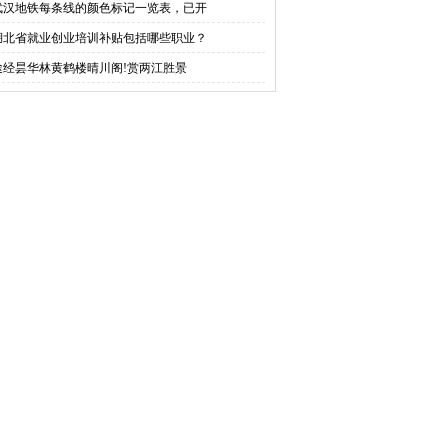
武汉地铁每条线的颜色标记一览表，已开
湖北省就业创业培训补贴包括哪些职业？
途经昙华林黄鹤楼晴川阁!赏两江胜景