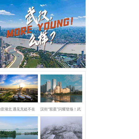
知音湖北 遇见无处不在
汉街“双星”闪耀登场！武
汉两处地标焕新亮相