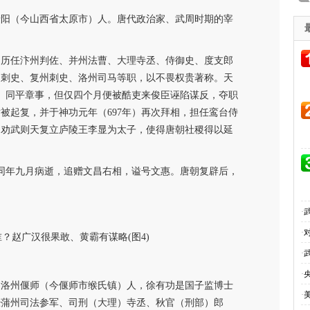
州晋阳（今山西省太原市）人。唐代政治家、武周时期的宰
，历任汴州判佐、并州法曹、大理寺丞、侍御史、度支郎
州刺史、复州刺史、洛州司马等职，以不畏权贵著称。天
郎、同平章事，但仅四个月便被酷吏来俊臣诬陷谋反，夺职
被起复，并于神功元年（697年）再次拜相，担任鸾台侍
力劝武则天复立庐陵王李显为太子，使得唐朝社稷得以延
于同年九月病逝，追赠文昌右相，谥号文惠。唐朝复辟后，
·
·
·
·
功，洛州偃师（今偃师市缑氏镇）人，徐有功是国子监博士
·
经蒲州司法参军、司刑（大理）寺丞、秋官（刑部）郎