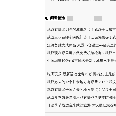
频道精选
武汉有哪些闪亮的城市名片？武汉十大城市
楼热干面无人不知无人不晓
武汉三伏贴哪个医院门诊可以贴效果好？武
医院门诊名单地址(就诊时间+门诊地点+价
江流贤胜大成武昌 风景不容错过---镜头里
韵味十足又充满活力
武汉现在哪里可以做免费核酸检测？武汉市
检测地点位置咨询电话及时间(部分24小时检
中国城建100强城市排名最新，城建水平最
亮，你的家乡上榜了吗？
吃喝玩乐,最新活动优惠,打折促销,史上最
买,天天更新,超省钱,快来抢购!
武汉必去的12个打卡地方有哪些？12个武
地址推荐
武汉有哪些全国之最的地方景点？武汉全国
点名称介绍及图片大全欣赏
武汉夏季防暑降温用品有哪些？夏季防暑降
片
什么季节最适合来武汉旅游 武汉最佳旅游
几月份