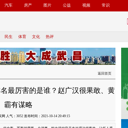
汽车
房产
图片
公益
视频
常识
民生
体育
文化
热评
返回首页
排名最厉害的是谁？赵广汉很果敢、黄
霸有谋略
汉网 人气：
3052
发布时间：2021-10-14 20:49:15