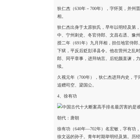
狄仁杰（630年－700年），字怀英，并
相。
狄仁杰出身于太原狄氏，早年以明经及第
中、宁州刺史、冬官侍郎、文昌右丞、豫
授二年（691年）九月拜相，担任地官侍
下狱，平反后贬彭泽县令。他在营州之乱时
郎、同平章事，进拜纳言。后犯颜直谏，
续。
久视元年（700年），狄仁杰进拜内史，
追赠司空、梁国公。
4、徐有功
朝代：唐朝
徐有功（640年—702年）名宏敏，字有
徐文远的孙子。青年时期举明经及第。历