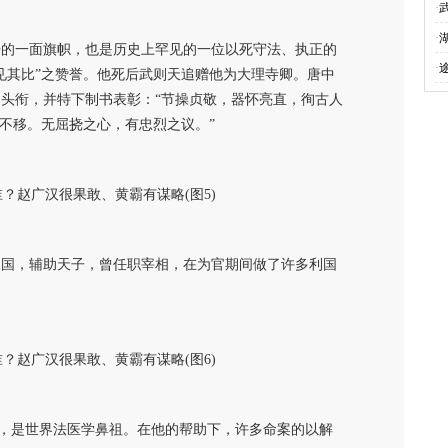
·
·
争的一面旗帜，也是历史上罕见的一位以死守法、执正的
·
见其比”之赞誉。他死后武则天追赠他为大理寺卿。唐中
头衔，并特下制书表彰：“节操贞敬，器怀亮直，徇古人
死不移。无屈挠之心，有忠烈之议。”
为国，辅助天子，曾任职宰相，在为官期间做了许多利国
学”，是世界法医学鼻祖。在他的帮助下，许多命案的以解