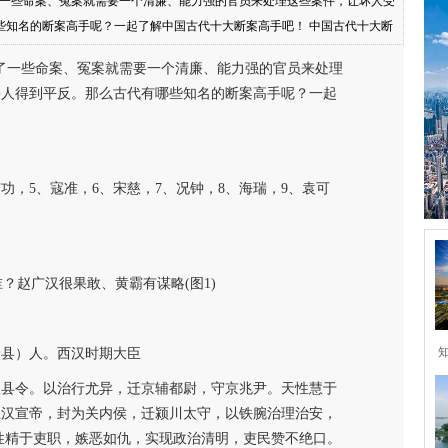
了一些命案、冤案就需要一个清廉、能力强的官员来处理这些案件，让坏人受
些知名的断案高手呢？一起了解中国古代十大断案高手吧！ 中国古代十大断
了一些命案、冤案就需要一个清廉、能力强的官员来处理
害人得到平反。那么古代有哪些知名的断案高手呢？一起
有功，5、寇准，6、宋慈，7、况钟，8、海瑞，9、袁可
野县）人。西汉时期大臣
翟县令。以治行尤异，迁京辅都尉，守京兆尹。天性慧于
立汉宣帝，封为关内侯，迁颍川太守，以铁腕治理治安，
性精于吏职，嫉恶如仇，实现政治清明，吏民赞不绝口。