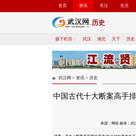
首页
资讯
关注
生活
历史
旗下栏目：
武汉
湖北
天下
历史
武汉网
>
资讯
>
历史
中国古代十大断案高手
来源：网络 媒体：武