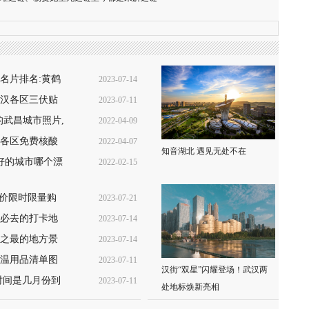
名片排名:黄鹤
2023-07-14
汉各区三伏贴
2023-07-11
16:39:53
格查询+预
的武昌城市照片,
2022-04-09
10:28:55
各区免费核酸
2022-04-07
22:02:37
知音湖北 遇见无处不在
测)
好的城市哪个漂
2022-02-15
08:49:49
13:52:11
低价限时限量购
2023-07-21
汉必去的打卡地
2023-07-14
17:29:21
之最的地方景
2023-07-14
16:45:33
温用品清单图
2023-07-11
16:43:00
汉街“双星”闪耀登场！武汉两
时间是几月份到
2023-07-11
11:33:13
处地标焕新亮相
11:27:15