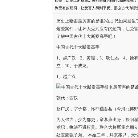
摘要：历史上断案最厉害的是谁?在古代如果发生
到应有的惩罚，让受害人得到平反。那么古代有哪
案
历史上断案最厉害的是谁?在古代如果发生
这些案件，让坏人受到应有的惩罚，让受
了解中国古代十大断案高手吧！
中国古代十大断案高手
1、赵广汉，2、黄霸，3、狄仁杰，4、徐
立，10、于成龙。
1、赵广汉
朝代：西汉
赵广汉，字子都，涿郡蠡吾县（今河北博
为人强力，少为郡吏，举孝廉出身，授阳
孝职，执法不避权贵。联合大将军霍光拥
处置豪强子弟。 本始二年，拜京兆尹，天