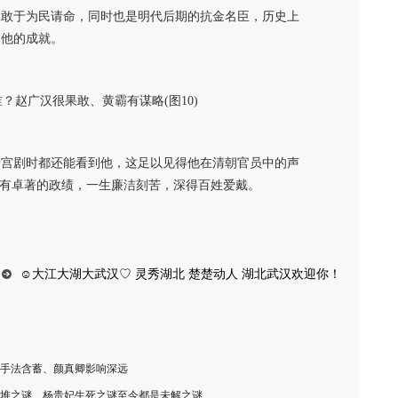
，敢于为民请命，同时也是明代后期的抗金名臣，历史上
是他的成就。
清宫剧时都还能看到他，这足以见得他在清朝官员中的声
拥有卓著的政绩，一生廉洁刻苦，深得百姓爱戴。
☺大江大湖大武汉♡ 灵秀湖北 楚楚动人 湖北武汉欢迎你！
手法含蓄、颜真卿影响深远
堆之谜、杨贵妃生死之谜至今都是未解之谜