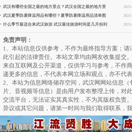
地址推荐
武汉有哪些全国之最的地方景点？武汉全国之最的地方景
2023-
16
点名称介绍及图片大全欣赏
武汉夏季防暑降温用品有哪些？夏季防暑降温用品清单图
2023-
16
片
什么季节最适合来武汉旅游 武汉最佳旅游时间是几月份到
2023-
11
几月份
11
免责声明：
1、本站信息仅供参考，不作为最终指导方案；请
此引起的法律责任。本站文章均由网友收集提交
来自互联网及公开渠道，仅供学习与参考，不作
递更多的信息，不代表本网立场和观点，亦不代
2、本站为信息网络储存空间，武汉网网站信息（
片、音视频等信息）是由用户发布整理上传，对
交流平台，无法证实其真实性，不为其版权负责
异议或其它问题，请第一时间与我们取得联系，