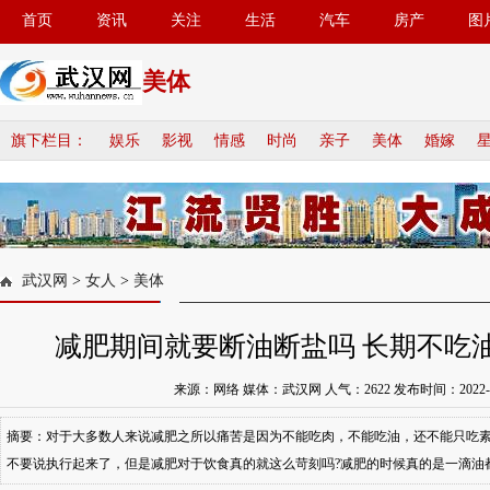
首页
资讯
关注
生活
汽车
房产
图
美体
旗下栏目：
娱乐
影视
情感
时尚
亲子
美体
婚嫁
武汉网
>
女人
>
美体
减肥期间就要断油断盐吗 长期不吃
来源：网络 媒体：武汉网 人气：
2622
发布时间：2022-12-
摘要：对于大多数人来说减肥之所以痛苦是因为不能吃肉，不能吃油，还不能只吃
不要说执行起来了，但是减肥对于饮食真的就这么苛刻吗?减肥的时候真的是一滴油