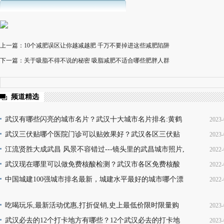
上一篇：10个减肥误区让你越减越肥 千万不要掉进这些减肥陷阱
下一篇：关于吸脂不得不说的秘密 吸脂减肥不适合哪些肥胖人群
频道精选
武汉有哪些闪亮的城市名片？武汉十大城市名片排名:黄鹤
2023-
楼热干面无人不知无人不晓
武汉三伏贴哪个医院门诊可以贴效果好？武汉各区三伏贴
2023-
16
医院门诊名单地址(就诊时间+门诊地点+价格查询+预
江流贤胜大成武昌 风景不容错过---镜头里的武昌城市照片,
2022-
10
韵味十足又充满活力
武汉现在哪里可以做免费核酸检测？武汉市各区免费核酸
2022-
22
检测地点位置咨询电话及时间(部分24小时检测)
中国城建100强城市排名最新，城建水平最好的城市哪个漂
2022-
08
亮，你的家乡上榜了吗？
13
吃喝玩乐,最新活动优惠,打折促销,史上最低价限时限量购
2023-
买,天天更新,超省钱,快来抢购!
武汉必去的12个打卡地方有哪些？12个武汉必去的打卡地
2023-
17