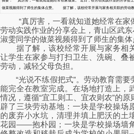
摘要： “真厉害，一看就知道她经常在家做菜。”近日，在劳动实践作业的分享会
做菜视频得到了师生的集体点赞。 据了解，该校经常开展与家务相关联的劳动教
被子、做菜等家务劳动，减轻父母负担。 “光说不练假把式”。劳动教育需要劳
“真厉害，一看就知道她经常在家做
打造上，武东小学根据
劳动实践作业的分享会上，青山区武东
淑雯同学的做菜视频得到了师生的集体
据了解，该校经常开展与家务相关
让学生在家参与打扫卫生、洗碗、叠
劳动，减轻父母负担。
“光说不练假把式”。劳动教育需要
能完全在教室完成。在场地打造上，
情况，遵循“宜工则工、宜农则农”的原
辟了三块劳动基地：一块是学校操场
的废弃小水坑，清理并填上肥沃的土
花园——抱朴园；一块是学校操场墙
修整改造和移栽后成为学校的小果园