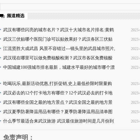
频道精选
武汉有哪些闪亮的城市名片？武汉十大城市名片排名:黄鹤
2023-
楼热干面无人不知无人不晓
武汉三伏贴哪个医院门诊可以贴效果好？武汉各区三伏贴
2023-
16
医院门诊名单地址(就诊时间+门诊地点+价格查询+预
江流贤胜大成武昌 风景不容错过---镜头里的武昌城市照片,
2022-
10
韵味十足又充满活力
武汉现在哪里可以做免费核酸检测？武汉市各区免费核酸
2022-
22
检测地点位置咨询电话及时间(部分24小时检测)
中国城建100强城市排名最新，城建水平最好的城市哪个漂
2022-
08
亮，你的家乡上榜了吗？
13
吃喝玩乐,最新活动优惠,打折促销,史上最低价限时限量购
2023-
买,天天更新,超省钱,快来抢购!
武汉必去的12个打卡地方有哪些？12个武汉必去的打卡地
2023-
17
地址推荐
武汉有哪些全国之最的地方景点？武汉全国之最的地方景
2023-
16
点名称介绍及图片大全欣赏
武汉夏季防暑降温用品有哪些？夏季防暑降温用品清单图
2023-
16
片
什么季节最适合来武汉旅游 武汉最佳旅游时间是几月份到
2023-
11
几月份
11
免责声明：