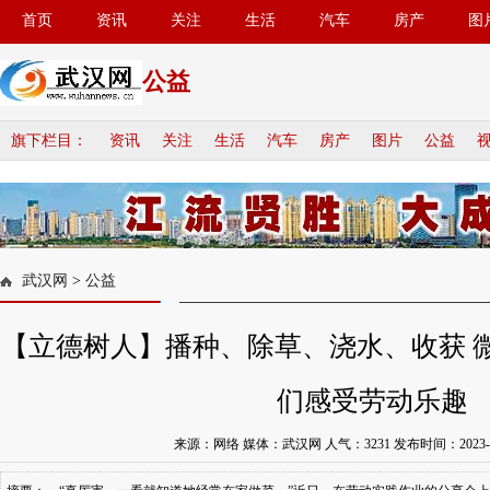
首页
资讯
关注
生活
汽车
房产
图
公益
旗下栏目：
资讯
关注
生活
汽车
房产
图片
公益
武汉网
>
公益
【立德树人】播种、除草、浇水、收获 微
们感受劳动乐趣
来源：网络 媒体：武汉网 人气：
3231
发布时间：2023-05-