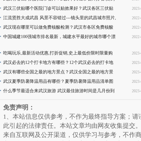
楼热干面无人不知无人不晓
武汉三伏贴哪个医院门诊可以贴效果好？武汉各区三伏贴
2023-
16
医院门诊名单地址(就诊时间+门诊地点+价格查询+预
江流贤胜大成武昌 风景不容错过---镜头里的武昌城市照片,
2022-
10
韵味十足又充满活力
武汉现在哪里可以做免费核酸检测？武汉市各区免费核酸
2022-
22
检测地点位置咨询电话及时间(部分24小时检测)
中国城建100强城市排名最新，城建水平最好的城市哪个漂
2022-
08
亮，你的家乡上榜了吗？
13
吃喝玩乐,最新活动优惠,打折促销,史上最低价限时限量购
2023-
买,天天更新,超省钱,快来抢购!
武汉必去的12个打卡地方有哪些？12个武汉必去的打卡地
2023-
17
地址推荐
武汉有哪些全国之最的地方景点？武汉全国之最的地方景
2023-
16
点名称介绍及图片大全欣赏
武汉夏季防暑降温用品有哪些？夏季防暑降温用品清单图
2023-
16
片
什么季节最适合来武汉旅游 武汉最佳旅游时间是几月份到
2023-
11
几月份
11
免责声明：
1、本站信息仅供参考，不作为最终指导方案；请
此引起的法律责任。本站文章均由网友收集提交
来自互联网及公开渠道，仅供学习与参考，不作