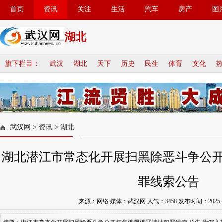
首页
资讯
关注
生活
汽车
房产
图
湖北
旗下栏目：
武汉
湖北
天下
历史
民生
体育
文化
武汉网
>
资讯
>
湖北
湖北潜江市常态化开展扫黑除恶斗争公
罪线索公告
来源：网络 媒体：武汉网 人气：
3458
发布时间：2025-05-