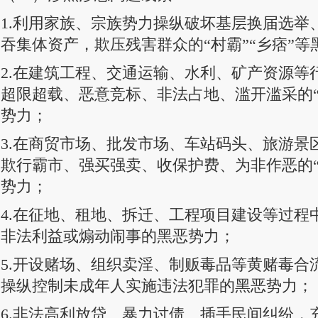
1.利用家族、宗族势力操纵破坏基层换届选举
吞集体资产，欺压残害群众的“村霸”“乡痞”等
2.在建筑工程、交通运输、水利、矿产资源等
超限超载、恶意竞标、非法占地、滥开滥采的“
势力；
3.在商贸市场、批发市场、车站码头、旅游景
欺行霸市、强买强卖、收保护费、为非作恶的“
势力；
4.在征地、租地、拆迁、工程项目建设等过程
非法利益或煽动闹事的黑恶势力；
5.开设赌场、组织卖淫、制贩毒品等黄赌毒合
操纵控制未成年人实施违法犯罪的黑恶势力；
6.非法高利放贷、暴力讨债、插手民间纠纷，