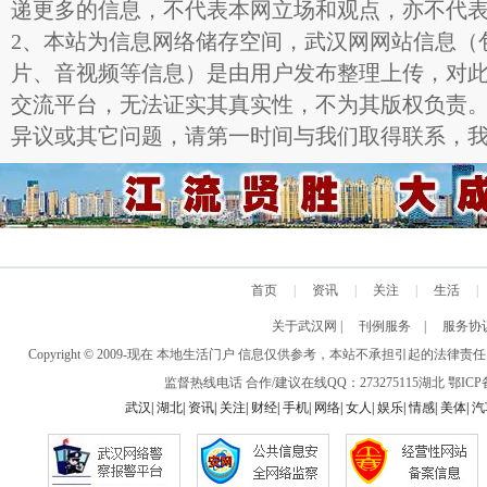
递更多的信息，不代表本网立场和观点，亦不代
2、本站为信息网络储存空间，武汉网网站信息（
片、音视频等信息）是由用户发布整理上传，对
交流平台，无法证实其真实性，不为其版权负责
异议或其它问题，请第一时间与我们取得联系，
首页
|
资讯
|
关注
|
生活
|
关于武汉网
|
刊例服务
|
服务协
Copyright © 2009-现在 本地生活门户 信息仅供参考，本站不承担引
监督热线电话 合作/建议在线QQ：273275115
湖北
鄂ICP备
武汉
|
湖北
|
资讯
|
关注
|
财经
|
手机
|
网络
|
女人
|
娱乐
|
情感
|
美体
|
汽