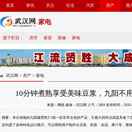
首页
资讯
关注
生活
汽车
房产
图
家电
旗下栏目：
房市
家居
装修
家电
武汉网
>
房产
>
家电
10分钟煮熟享受美味豆浆，九阳不
来源：网络 媒体：武汉网 人气：
2604
发布时间：2020-11-
摘要：本次体验的九阳破壁机Y1就一款非常出色的产品，它最大的特点就是具备了
还内置了多种特色运行模式，可以帮助用户制作出豆浆、奶昔、浓汤、果汁等，整