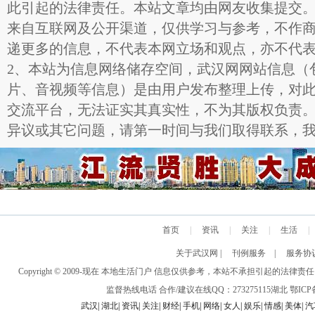
此引起的法律责任。本站文章均由网友收集提交
来自互联网及公开渠道，仅供学习与参考，不作
递更多的信息，不代表本网立场和观点，亦不代
2、本站为信息网络储存空间，武汉网网站信息（
片、音视频等信息）是由用户发布整理上传，对
交流平台，无法证实其真实性，不为其版权负责
异议或其它问题，请第一时间与我们取得联系，
首页
|
资讯
|
关注
|
生活
|
关于武汉网
|
刊例服务
|
服务协
Copyright © 2009-现在 本地生活门户 信息仅供参考，本站不承担引
监督热线电话 合作/建议在线QQ：273275115
湖北
鄂ICP备
武汉
|
湖北
|
资讯
|
关注
|
财经
|
手机
|
网络
|
女人
|
娱乐
|
情感
|
美体
|
汽