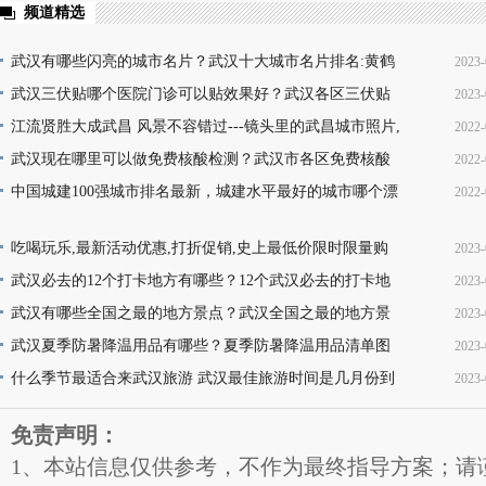
频道精选
武汉有哪些闪亮的城市名片？武汉十大城市名片排名:黄鹤
2023-
楼热干面无人不知无人不晓
武汉三伏贴哪个医院门诊可以贴效果好？武汉各区三伏贴
2023-
16
医院门诊名单地址(就诊时间+门诊地点+价格查询+预
江流贤胜大成武昌 风景不容错过---镜头里的武昌城市照片,
2022-
10
韵味十足又充满活力
武汉现在哪里可以做免费核酸检测？武汉市各区免费核酸
2022-
22
检测地点位置咨询电话及时间(部分24小时检测)
中国城建100强城市排名最新，城建水平最好的城市哪个漂
2022-
08
亮，你的家乡上榜了吗？
13
吃喝玩乐,最新活动优惠,打折促销,史上最低价限时限量购
2023-
买,天天更新,超省钱,快来抢购!
武汉必去的12个打卡地方有哪些？12个武汉必去的打卡地
2023-
17
地址推荐
武汉有哪些全国之最的地方景点？武汉全国之最的地方景
2023-
16
点名称介绍及图片大全欣赏
武汉夏季防暑降温用品有哪些？夏季防暑降温用品清单图
2023-
16
片
什么季节最适合来武汉旅游 武汉最佳旅游时间是几月份到
2023-
11
几月份
11
免责声明：
1、本站信息仅供参考，不作为最终指导方案；请