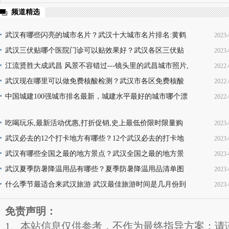
频道精选
武汉有哪些闪亮的城市名片？武汉十大城市名片排名:黄鹤
2023-
楼热干面无人不知无人不晓
武汉三伏贴哪个医院门诊可以贴效果好？武汉各区三伏贴
2023-
16
医院门诊名单地址(就诊时间+门诊地点+价格查询+预
江流贤胜大成武昌 风景不容错过---镜头里的武昌城市照片,
2022-
10
韵味十足又充满活力
武汉现在哪里可以做免费核酸检测？武汉市各区免费核酸
2022-
22
检测地点位置咨询电话及时间(部分24小时检测)
中国城建100强城市排名最新，城建水平最好的城市哪个漂
2022-
08
亮，你的家乡上榜了吗？
13
吃喝玩乐,最新活动优惠,打折促销,史上最低价限时限量购
2023-
买,天天更新,超省钱,快来抢购!
武汉必去的12个打卡地方有哪些？12个武汉必去的打卡地
2023-
17
地址推荐
武汉有哪些全国之最的地方景点？武汉全国之最的地方景
2023-
16
点名称介绍及图片大全欣赏
武汉夏季防暑降温用品有哪些？夏季防暑降温用品清单图
2023-
16
片
什么季节最适合来武汉旅游 武汉最佳旅游时间是几月份到
2023-
11
几月份
11
免责声明：
1、本站信息仅供参考，不作为最终指导方案；请