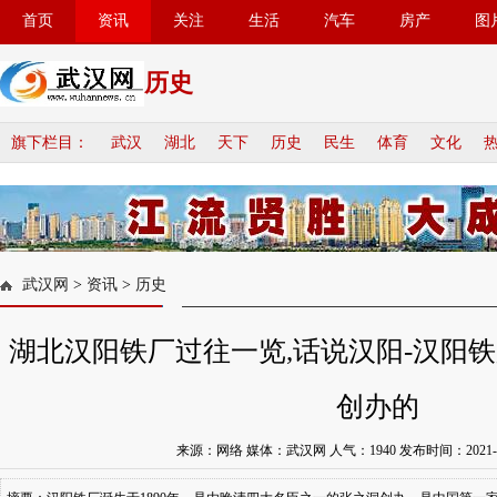
首页
资讯
关注
生活
汽车
房产
图
历史
旗下栏目：
武汉
湖北
天下
历史
民生
体育
文化
武汉网
>
资讯
>
历史
湖北汉阳铁厂过往一览,话说汉阳-汉阳
创办的
来源：网络 媒体：武汉网 人气：
1940
发布时间：2021-06-