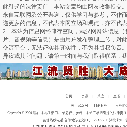
此引起的法律责任。本站文章均由网友收集提交
来自互联网及公开渠道，仅供学习与参考，不作
递更多的信息，不代表本网立场和观点，亦不代
2、本站为信息网络储存空间，武汉网网站信息（
片、音视频等信息）是由用户发布整理上传，对
交流平台，无法证实其真实性，不为其版权负责
异议或其它问题，请第一时间与我们取得联系，
首页
|
资讯
|
关注
|
生活
|
关于武汉网
|
刊例服务
|
服务协
Copyright © 2009-现在 本地生活门户 信息仅供参考，本站不承担引
监督热线电话 合作/建议在线QQ：273275115
湖北
鄂ICP备
武汉
|
湖北
|
资讯
|
关注
|
财经
|
手机
|
网络
|
女人
|
娱乐
|
情感
|
美体
|
汽