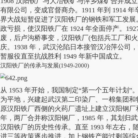
1908 汉阳铁厂与大冶铁矿与萍乡煤矿合并成
有限公司，变成官督商办。1911 年到 1914
界大战短暂促进了汉阳铁厂的钢铁和军工发展
政亏损，使汉阳铁厂在 1924 年全面停产。1927
废，后卢沟桥事变，汉阳铁厂(包括兵工厂和火
庆。1938 年，武汉沦陷日本接管汉冶萍公司
暂服役直至抗战胜利 1949 年新中国成立。
汉阳铁厂的传承与发展(1949-2000)
从 1953 年开始，我国制定“第一个五年计划
为平地，兴建起武汉第二印染厂、一棉集团和
原汉阳铁厂西侧的火药厂遗址上建立汉阳钢厂和
年，两厂合并称汉阳钢厂，1985 年，其划归
汉阳铁厂的历史性传承。直至 1993 年左右
进三等政策逐步推进，加上钢铁产能过剩等综