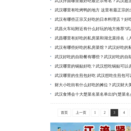
武汉拌面哪里最好吃最正宗有名？武汉超正
武汉哪里有吃烤鸭的地方 这里有最正宗的
武汉有哪些正宗又好吃的日本料理店？好吃
业时间+价格)
武昌火车站附近有什么好玩的地方推荐?武
推荐餐厅
武昌哪里有好吃的私房菜和湖北菜排名（
武汉有哪些好吃的私房菜馆？武汉好吃的私
武汉好吃的自助餐有哪些？武汉好吃的自助
时间)
武汉哪里的锅贴好吃？武汉想吃锅贴可以
武汉哪里的生煎包好吃 武汉想吃生煎包可
财大小吃街有什么好吃的摊位？武汉财大美
武汉食博会十大楚菜名菜名单出炉(楚菜名
首页
上一页
1
2
3
4