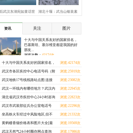
后武汉东湖宛如童话世
湖北十堰：武当山银装素
界
裹 云雾缭绕美如画
关注
图片
资讯
十大与中国关系友好的国家排名，
巴基斯坦、塞尔维亚都是我国的好
朋友...
浏览次数：
42174次
十大与中国关系友好的国家排名，
浏览:42174次
巴基斯坦、塞尔维亚都是我国的好
武汉市各区疾控中心电话号码（附
浏览:25919次
朋友
湖北17市疾控中心咨询电话+地址
武汉地铁17号线线路站点图:连接
浏览:23082次
查询+上班时间）
武汉三大火车站，从天河机场至黄
武汉一环线内有哪些地方？武汉内
浏览:22945次
家湖大学城
环线、二环线、三环线、四环线、
湖北省武汉市疾控中心24小时咨询
浏览:22823次
五环线地图是怎么划分的
热线，市疾控中心常用电话号码一
武汉市武装部征兵办公室电话号
浏览:22296次
览表
码，武汉各区征兵咨询电话号码一
坐高铁火车经过中风险地区,但不
浏览:21332次
览表
下车,健康码会变色吗？
黄鹤楼香烟价格表和图片大全[最
浏览:19569次
完整版]64种黄鹤楼香烟图片/零售
武汉天然气24小时圈存网点查询
浏览:17986次