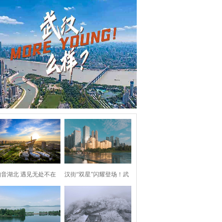
知音湖北 遇见无处不在
汉街“双星”闪耀登场！武
汉两处地标焕新亮相