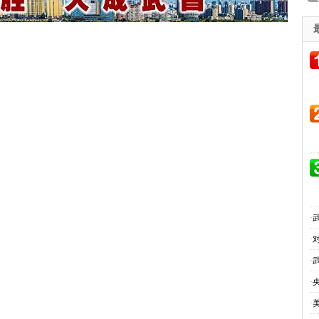
·
·
·
·
·