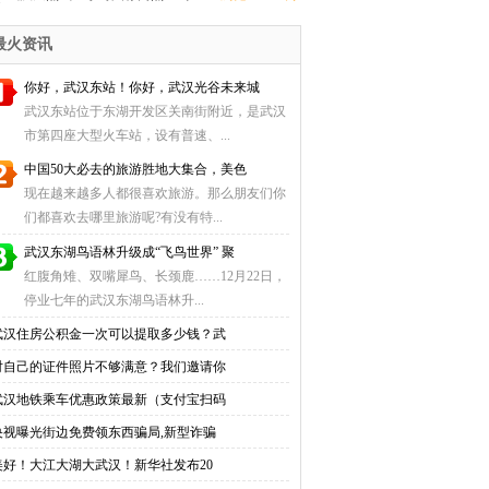
价全指南
（自助充值+圈存点地址）
最火资讯
你好，武汉东站！你好，武汉光谷未来城
武汉东站位于东湖开发区关南街附近，是武汉
市第四座大型火车站，设有普速、...
中国50大必去的旅游胜地大集合，美色
现在越来越多人都很喜欢旅游。那么朋友们你
们都喜欢去哪里旅游呢?有没有特...
武汉东湖鸟语林升级成“飞鸟世界” 聚
红腹角雉、双嘴犀鸟、长颈鹿……12月22日，
停业七年的武汉东湖鸟语林升...
武汉住房公积金一次可以提取多少钱？武
对自己的证件照片不够满意？我们邀请你
武汉地铁乘车优惠政策最新（支付宝扫码
央视曝光街边免费领东西骗局,新型诈骗
美好！大江大湖大武汉！新华社发布20