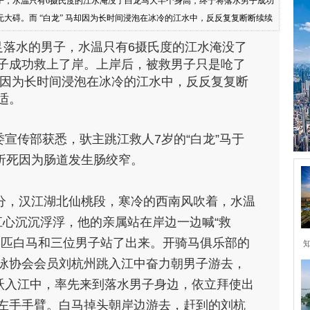
子，水温只有6摄氏度的江水淹没了白龙马大半个身高，终于将落水男子成功
大碍。而 “白龙” 马却因为长时间浸泡在冰冷的江水中，反反复复断断续续
湖北省仙桃市委宣传部获悉，驮主跳江救人7岁的“白龙”马于11日晚9时20分
足落水的男子，水温只有6摄氏度的江水淹没了
子成功救上了岸。
上岸后，被救男子只是呛了
马却因为长时间浸泡在冰冷的江水中，反反复复断
适。
委宣传部获悉，
驮主跳江救人7岁的“白龙”马于
分析死因为肠道发生
肠绞窄
。
0分，汉江湖北仙桃段，寒冷的西南风吹着，水温
江心沉沉浮浮，他的亲属站在岸边一边喊“救
一匹白马和三位男子站了出来。开骑马俱乐部的
泳协会会员刘杭州跳入江中奋力朝男子游去，
马跃入江中，率先来到落水男子身边，依立拜使出
左手手臂。白马掉头朝岸边游去，赶到的刘杭