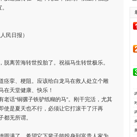
宜。
&人民日报）
，脱离苦海转世投胎了。祝福马生转世极乐。
道痉挛、梗阻。应该给白龙马在救人处立个雕
马在天堂健康、快乐！
·
有老话“铜骡子铁驴纸糊的马”。刚干完活，尤其
·
即使是夏天也不行，必须让它打滚干了汗再
·
子都无所谓。
·
·
德圆满了，希望它下辈子能投身到富贵人家为