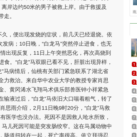
，离岸边约50米的男子被救上岸。由于救援及
雨
带走。
后不久，便出现发烧的症状，前几天已经退烧。
依
次发病；
10日晚，“白龙马”突然停止进食，也无
病情出现反复，11日上午突然恶化，再次高烧到
进食。
“白龙”马双眼已看不见，肝脏出现异样，
龙”马病情后，仙桃有关部门紧急联系了湖北省
全力救治。来自华中农业大学的教授专家肖思
金、黄冈浠水飞翔马术俱乐部兽医钟小祥紧急
在输液过后，“白龙”马依旧大口喘着粗气，转了
肖思雨介绍，2月11日晚9时20分，“白龙”马救
现有医学也没办法。死因不是因救人呛水所致，
，马儿死因可能是突发肠绞窄。这在马属动物中
，肠道扭转在一起，死亡率很高。
依立拜强忍