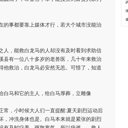
·
·
·
在的事都要靠上媒体才行，若大个城市没能治
之人，能救白龙马的人却没有及时看到求助信
溪县有一位八十多岁的老兽医，几十年来救治
得他救治，白龙马必安然无恙。可惜了，知道
给白马和它的主人，给白马厚葬，立雕像
正常，小时候大人们一直提醒:夏天剧烈运动后
坏，冲洗身体也是。白马本来就是紧张的剧烈
没有及时疗养、驱散寒气，所以病逝……救人