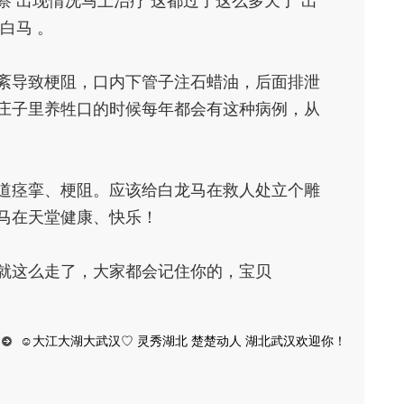
 出现情况马上治疗 这都过了这么多天了 出
白马 。
紊导致梗阻，口内下管子注石蜡油，后面排泄
庄子里养牲口的时候每年都会有这种病例，从
道痉挛、梗阻。应该给白龙马在救人处立个雕
马在天堂健康、快乐！
就这么走了，大家都会记住你的，宝贝
☺大江大湖大武汉♡ 灵秀湖北 楚楚动人 湖北武汉欢迎你！