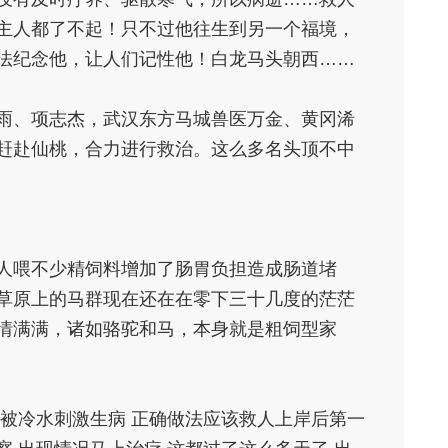
主人都了不起！只不过他往生到另一个福境，
法纪念他，让人们记性他！白龙马头朝西……
雨、项志杰，武汉东方马城兽医万金、黄冈浠
赶赴仙桃，合力进行救治。这么多名头顶不中
人喂不少精饲料增加了肠胃负担造成肠道堵
草原上的马群现在还在在零下三十几度的茫茫
情满满，诸如骆驼和马，本身就是粗饲型家
会被冷水刺激生病 正确做法应该救人上岸后第一