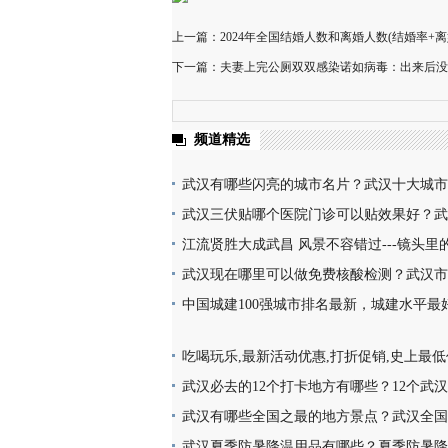
上一篇：2024年全国结婚人数和离婚人数(结婚率+离
下一篇：夫妻上完公厕双双感染诺如病毒：出来后没
频道精选
武汉有哪些闪亮的城市名片？武汉十大城市
楼热干面无人不知无人不晓
武汉三伏贴哪个医院门诊可以贴效果好？武
医院门诊名单地址(就诊时间+门诊地点+价
江流贤胜大成武昌 风景不容错过---镜头里
韵味十足又充满活力
武汉现在哪里可以做免费核酸检测？武汉市
检测地点位置咨询电话及时间(部分24小时检
中国城建100强城市排名最新，城建水平最
亮，你的家乡上榜了吗？
吃喝玩乐,最新活动优惠,打折促销,史上最
买,天天更新,超省钱,快来抢购!
武汉必去的12个打卡地方有哪些？12个武
地址推荐
武汉有哪些全国之最的地方景点？武汉全国
点名称介绍及图片大全欣赏
武汉夏季防暑降温用品有哪些？夏季防暑降