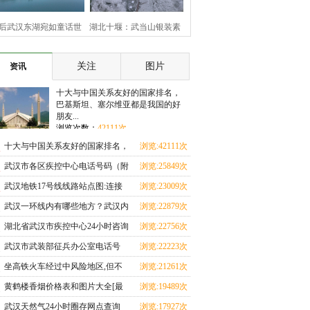
后武汉东湖宛如童话世
湖北十堰：武当山银装素
界
裹 云雾缭绕美如画
关注
图片
资讯
十大与中国关系友好的国家排名，
巴基斯坦、塞尔维亚都是我国的好
朋友...
浏览次数：
42111次
十大与中国关系友好的国家排名，
浏览:42111次
巴基斯坦、塞尔维亚都是我国的好
武汉市各区疾控中心电话号码（附
浏览:25849次
朋友
湖北17市疾控中心咨询电话+地址
武汉地铁17号线线路站点图:连接
浏览:23009次
查询+上班时间）
武汉三大火车站，从天河机场至黄
武汉一环线内有哪些地方？武汉内
浏览:22879次
家湖大学城
环线、二环线、三环线、四环线、
湖北省武汉市疾控中心24小时咨询
浏览:22756次
五环线地图是怎么划分的
热线，市疾控中心常用电话号码一
武汉市武装部征兵办公室电话号
浏览:22223次
览表
码，武汉各区征兵咨询电话号码一
坐高铁火车经过中风险地区,但不
浏览:21261次
览表
下车,健康码会变色吗？
黄鹤楼香烟价格表和图片大全[最
浏览:19489次
完整版]64种黄鹤楼香烟图片/零售
武汉天然气24小时圈存网点查询
浏览:17927次