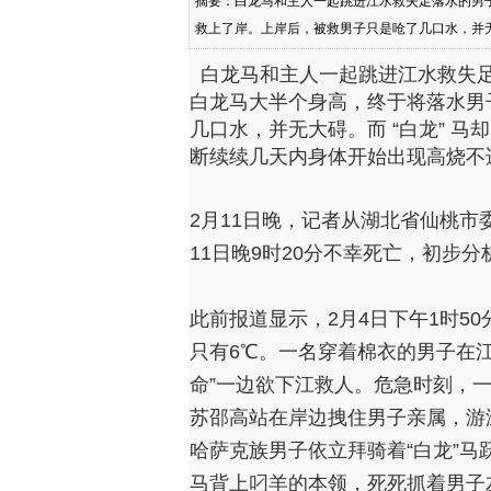
摘要：白龙马和主人一起跳进江水救失足落水的男
救上了岸。上岸后，被救男子只是呛了几口水，并无
几天内身体开始出现高烧不适。 2月11日晚，记者从
白龙马和主人一起跳进江水救失
不幸死
白龙马
大半个身高，
终于将落水男
几口水，并无大碍。而 “白龙” 
断续续几天内身体开始出现高烧不
2月11日晚，
记者从湖北省仙桃市
11日晚9时20分不幸死亡，初步
此前报道显示，2月4日下午1时5
只有6℃。一名穿着棉衣的男子在
命”一边欲下江救人。危急时刻，
苏邵高站在岸边拽住男子亲属，游
哈萨克族男子依立拜骑着“白龙”
马背上叼羊的本领，死死抓着男子