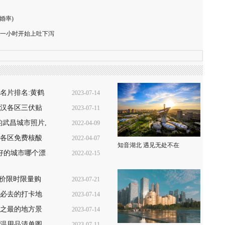
婚率)
一小时开始上吐下泻
名片排名:黄鹤
2023-07-14
汉各区三伏贴
2023-07-11
16:39:53
格查询+预
的武昌城市照片,
2022-04-09
10:28:55
各区免费核酸
2022-04-07
22:02:37
知音湖北 遇见无处不在
测)
好的城市哪个漂
2022-02-15
08:49:49
13:52:11
低价限时限量购
2023-07-21
汉必去的打卡地
2023-07-14
17:29:21
之最的地方景
2023-07-14
16:45:33
温用品清单图
2023-07-11
16:43:00