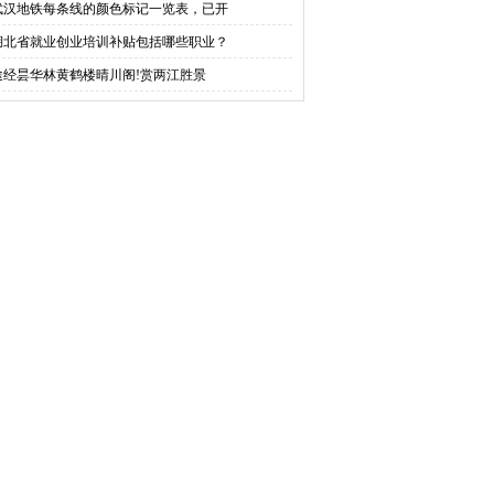
武汉地铁每条线的颜色标记一览表，已开
湖北省就业创业培训补贴包括哪些职业？
途经昙华林黄鹤楼晴川阁!赏两江胜景