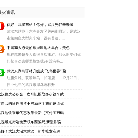
价全指南
（自助充值+圈存点地址）
最火资讯
你好，武汉东站！你好，武汉光谷未来城
武汉东站位于东湖开发区关南街附近，是武汉
市第四座大型火车站，设有普速、...
中国50大必去的旅游胜地大集合，美色
现在越来越多人都很喜欢旅游。那么朋友们你
们都喜欢去哪里旅游呢?有没有特...
武汉东湖鸟语林升级成“飞鸟世界” 聚
红腹角雉、双嘴犀鸟、长颈鹿……12月22日，
停业七年的武汉东湖鸟语林升...
武汉住房公积金一次可以提取多少钱？武
对自己的证件照片不够满意？我们邀请你
武汉地铁乘车优惠政策最新（支付宝扫码
央视曝光街边免费领东西骗局,新型诈骗
美好！大江大湖大武汉！新华社发布20