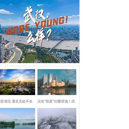
知音湖北 遇见无处不在
汉街“双星”闪耀登场！武
汉两处地标焕新亮相