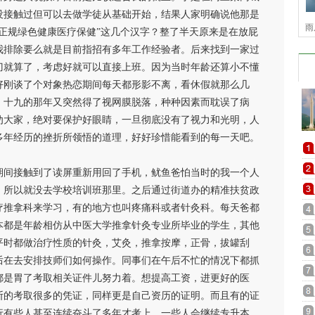
没接触过但可以去做学徒从基础开始，结果人家明确说他那是
雨
正规绿色健康医疗保健”这几个汉字？整了半天原来是在放屁
我排除要么就是目前指招有多年工作经验者。后来找到一家过
刀就算了，考虑好就可以直接上班。因为当时年龄还算小不懂
好刚谈了个对象热恋期间每天都形影不离，看休假就那么几
。十九的那年又突然得了视网膜脱落，种种因素而耽误了病
劝大家，绝对要保护好眼睛，一旦彻底没有了视力和光明，人
多年经历的挫折所领悟的道理，好好珍惜能看到的每一天吧。
期间接触到了读屏重新用回了手机，鱿鱼爸怕当时的我一个人
，所以就没去学校培训班那里。之后通过街道办的精准扶贫政
疗推拿科来学习，有的地方也叫疼痛科或者针灸科。每天爸都
本都是年龄相仿从中医大学推拿针灸专业所毕业的学生，其他
平时都做治疗性质的针灸，艾灸，推拿按摩，正骨，拔罐刮
后在去安排技师们如何操作。同事们在午后不忙的情况下都抓
都是胃了考取相关证件儿努力着。想提高工资，进更好的医
断的考取很多的凭证，同样更是自己资历的证明。而且有的证
行有些人甚至连续奋斗了多年才考上。一些人会继续专升本，