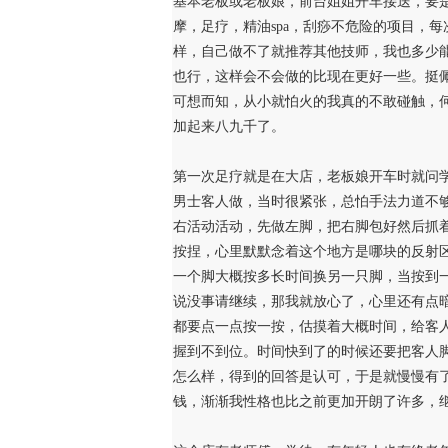
基本老板或老板娘，前台姐姐开车接送，要
摩，足疗，精油spa，刮痧不危险的项目，
样，自己做不了就推荐其他技师，我也多少
也行，这样会不会做的比现在更好一些。挺
可想而知，从小就怕火的我真的不敢碰触，
加起来八九千了。
第一次足疗就是在大店，老板娘开车时就问
男士客人做，当时很紧张，总怕手法力道不
右活动活动，先做左脚，把右脚包好然后抓
按捏，心里默默念着这个地方是哪块的反射
一个脚大概按多长时间换另一只脚，当按到
说没事请继续，那我就放心了，心里还有点
都要点一点按一按，估摸着大概时间，给客
握到不到位。时间快到了的时候还要把客人
怎么样，得到的回答是认可，于是就慢慢有
钱，渐渐我性格也比之前更加开朗了许多，