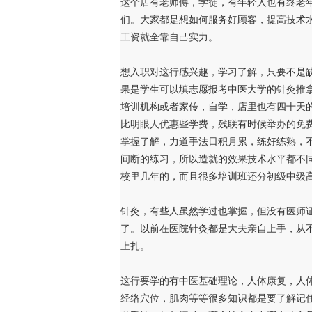
这个店有老师傅，学徒，有年轻人也有终老
们。大家都是想如何服务好顾客，提高技术
工资就全靠自己实力。
想入职对这行感兴趣，学习了解，只要不是
果是学生可以填志愿报考中医大学的针灸推
培训机构或者家传，自学，店里也有四十天
比明眼人优惠些学费，残联有时候举办的免
掌握了解，力道手法日积月累，练好练熟，
间断的练习，所以造就的效果技术水平都不
校里几年的，而且很多培训班还分初级中级
针灸，有些人虽然学过也掌握，但没有医师
了。以前在医院针灸都是大夫亲自上手，从
上扎。
这行要学的有中医基础理论，人体康复，人
经络穴位，肌肉等等很多知识都是要了解记