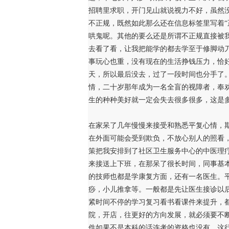
招聘里求职，开门见山就说视力不好，虽然
不正规，既然如此那么还在信息标签里写着“
哄鬼呢。其他的要么还是所谓不正规直接被
去看了看，让我把能学的都去学至于修脚动
事玩心也重，没有现在的生活挣钱压力，恰
天，所以最后没去，过了一段时间也分手了
情，二十岁那年成为一名全盲的视障者，奉
生的种种美好就一定会失去很多很多，这是
在家呆了几年慢慢来接受和熟悉平复心情，
在外面可能会受到欺负，不放心别人的照看
策把我安排到了社区卫生服务中心的中医理
来接送上下班，在那呆了很长时间，同事基
的技师也都是学康复方面，还有一名医生。
痧，小儿推拿等。一般都是先让医生接诊以
紧时间不停的学习复习看书看课件来提升，
院，开店，往更好的方向发展，就必须要不
件如果不是本科的话连考的资格也没有，这