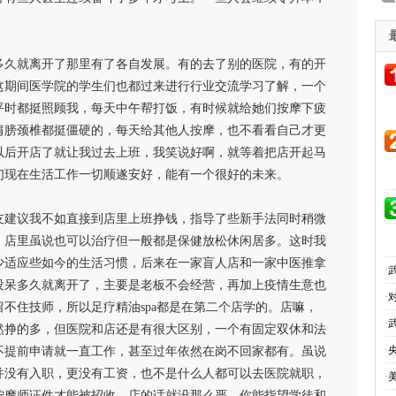
多久就离开了那里有了各自发展。有的去了别的医院，有的开
这期间医学院的学生们也都过来进行行业交流学习了解，一个
平时都挺照顾我，每天中午帮打饭，有时候就给她们按摩下疲
肩膀颈椎都挺僵硬的，每天给其他人按摩，也不看看自己才更
以后开店了就让我过去上班，我笑说好啊，就等着把店开起马
们现在生活工作一切顺遂安好，能有一个很好的未来。
友建议我不如直接到店里上班挣钱，指导了些新手法同时稍微
，店里虽说也可以治疗但一般都是保健放松休闲居多。这时我
少适应些如今的生活习惯，后来在一家盲人店和一家中医推拿
·
没呆多久就离开了，主要是老板不会经营，再加上疫情生意也
·
不住技师，所以足疗精油spa都是在第二个店学的。店嘛，
·
然挣的多，但医院和店还是有很大区别，一个有固定双休和法
·
不提前申请就一直工作，甚至过年依然在岗不回家都有。虽说
并没有入职，更没有工资，也不是什么人都可以去医院就职，
·
按摩师证件才能被招收，店的话就没那么严，你能指望学徒和