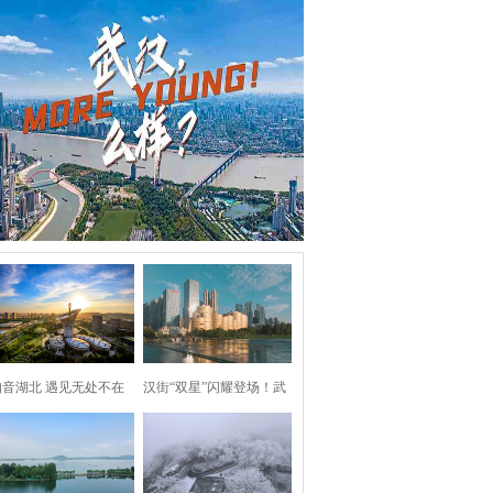
知音湖北 遇见无处不在
汉街“双星”闪耀登场！武
汉两处地标焕新亮相