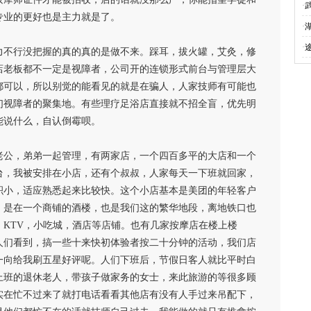
·
专业的更好也是主力就是了。
·
·
力不行没把握的真的真的是做不来。踩耳，拔火罐，艾灸，修
店老板都不一定是视障者，公司开的连锁形式前台与管理层大
都可以，所以别觉的能看见的就是在骗人，人家技师有可能也
们视障者的聚集地。有些理疗足浴店直接就不招全盲，优先明
能说什么，自认倒霉呗。
老公，弟弟一起管理，有两家店，一个四百多平的大店和一个
台，我被安排在小店，还有个叔叔，人家每天一下班就回家，
积小，适应熟悉起来比较快。这个小店基本是美团的年轻客户
，是在一个商铺的酒楼，也是我们这的繁华地段，离地铁口也
KTV，小吃城，酒店等店铺。也有几家按摩店在楼上楼
人们看到，搞一些十来快初体验者按二十分钟的活动，我们店
一向给我刷五星好评呢。人们下班后，节假日客人就比平时白
上班的退休老人，带孩子做家务的女士，来此旅游的等很多顾
实在忙不过来了就打电话看看其他店有没有人手过来吊配下，