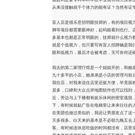
从来没接触就干个体力的能有证？当然有证
盲人店是很乐意招明眼技师的，有的项目视
脚等项目都需要眼神好，起码能看到也行。
多基本也都是正常明眼的，技师就什么视力
就是个低视力，但只要写有盲人招牌确是我
眼和低视力，最后才会被考虑，无可奈何还
我去的第二家理疗馆是一个姐姐开的，和她
九十多平的小店，她弟弟是小店的管理与前
我住店，对我来说住店里还挺方便，毕竟面
居多，口碑和大众点评地图软件也可以找到
近，旁边与上下楼都有娱乐休闲的密室逃脱，
下，有时候就贴广告在电梯里让来来往往的
在美团也做过类似的，我还让男朋友点了这
天多很多。白天来的基本是不必朝九晚五去
客。有时候连休息吃饭的时间都没有，店里