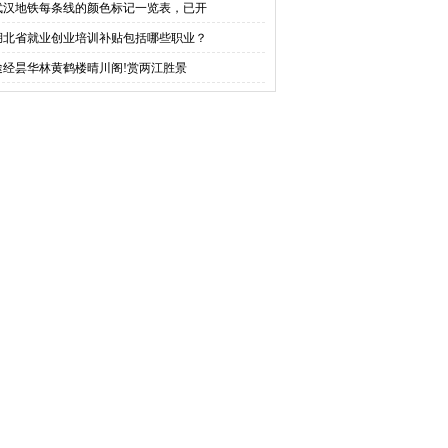
武汉地铁每条线的颜色标记一览表，已开
湖北省就业创业培训补贴包括哪些职业？
途经昙华林黄鹤楼晴川阁!赏两江胜景