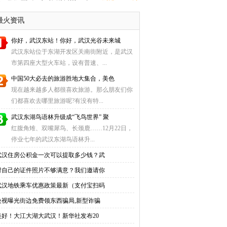
价全指南
（自助充值+圈存点地址）
最火资讯
你好，武汉东站！你好，武汉光谷未来城
武汉东站位于东湖开发区关南街附近，是武汉
市第四座大型火车站，设有普速、...
中国50大必去的旅游胜地大集合，美色
现在越来越多人都很喜欢旅游。那么朋友们你
们都喜欢去哪里旅游呢?有没有特...
武汉东湖鸟语林升级成“飞鸟世界” 聚
红腹角雉、双嘴犀鸟、长颈鹿……12月22日，
停业七年的武汉东湖鸟语林升...
武汉住房公积金一次可以提取多少钱？武
对自己的证件照片不够满意？我们邀请你
武汉地铁乘车优惠政策最新（支付宝扫码
央视曝光街边免费领东西骗局,新型诈骗
美好！大江大湖大武汉！新华社发布20