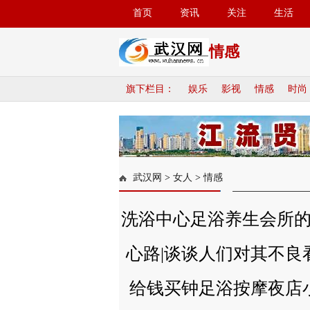
首页
资讯
关注
生活
情感
旗下栏目：
娱乐
影视
情感
时尚
武汉网
>
女人
>
情感
洗浴中心足浴养生会所
心路|谈谈人们对其不良
给钱买钟足浴按摩夜店