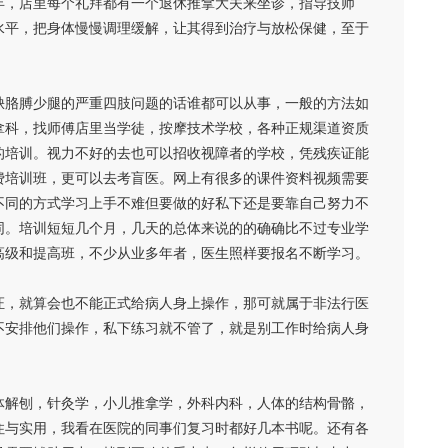
年，店里每个礼拜都有一个退休推拿大夫来坐诊，指导技师
水平，把身体慢慢调理缓解，让其得到治疗与放松保健，至于
缺胳膊少腿的严重四肢问题的话谁都可以从事，一般的方法如
拿科，找师傅店里当学徒，按摩技术学校，各种正规渠道资质
的培训。视力不好的去也可以招收视障者的学校，凭残疾证能
费培训班，更可以去考盲医。网上有很多的课件资料视频需要
不同的方式学习上手不难但要做的好私下还是要靠自己努力不
同。培训短短几个月，几天的总体来说的的确确比不过专业学
高级和提高班，不少从业多年者，医生照样要报名不断学习。
证，就算会也不能正式给病人身上操作，那可就属于非法行医
不安排他们操作，私下练习就不管了，就是别工作时给病人身
体解刨，针灸学，小儿推拿学，外科内科，人体的结构骨骼，
住与实用，我看在医院的同事们复习时都好几本书呢。还有各