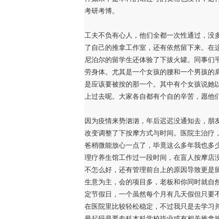
考研考博。
工夫不负有心人，他们全都一次性通过，没
了自己的推拿工作室，还有依然留下来。在
尼泊尔的留学生还体验了下拔火罐。同事们
劳身体。尤其是一个女孩的腰和一个男孩的
是应该要被按的那一个。其中有个女孩说她
上过去呢。大家各自都有个自的辛苦，愿他
因为疫情来势汹汹，年后迟迟没通知去，朋
改变调整了下按摩方式与时间。医院主治疗
爸稍微能放心一点了，毕竟这么多年我也多
理疗养生馆工作过一段时间，在盲人按摩店
不怎么好，还有管理前台上的原因导致更是留
生意为主，会的项目多，老板和你同时就自
定节假日，一个虽然每个月有几天假但只要
在医院里比较轻松稳定，不过我只是去学习
最起码是要专科本科学校毕业或有相关推拿