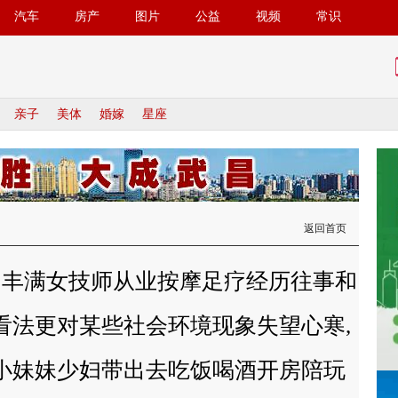
汽车
房产
图片
公益
视频
常识
亲子
美体
婚嫁
星座
返回首页
的丰满女技师从业按摩足疗经历往事和
看法更对某些社会环境现象失望心寒,
小妹妹少妇带出去吃饭喝酒开房陪玩