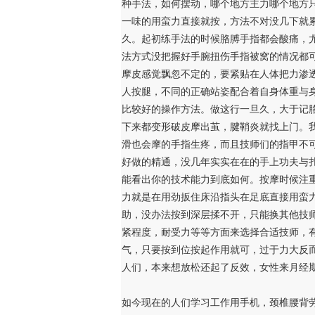
种手法，如何摆动，哪个地方主力哪个地方
一味的用蛮力直接就按，方法不对没几下就
久。起初练手法的时候胳膊手指都会酸痛，
法方式没把握好手腕扭伤手指被窝的情况都
摩皮感觉飘忽不定的，要紧贴在人体把力渗
人按腿，不同的正确站姿配合着自身体重与
比较好的操作方法。做这行一旦久，大于记
下来都变形破皮摩出茧，腱鞘炎就找上门。
滑也会摩的手指生疼，而且技师们的指甲不
好做的精通，没几年实实在在的手上功夫与
能看出你的技术能力到底如何。按摩时候注
力就是在用劲扳住床沿指头在足底直接用蛮
助，没办法按到深层揉不开，只能换其他技
紧程度，耐受力等等方面来选择合适技师，
气，只要按到位按起作用就可，过于力大反
人们，本来想放松还起了反效，女性来月经
如今现在的人们学习工作用手机，颈椎腰背