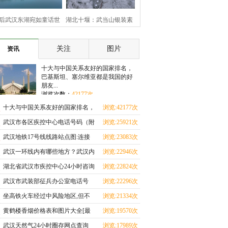
后武汉东湖宛如童话世
湖北十堰：武当山银装素
界
裹 云雾缭绕美如画
关注
图片
资讯
十大与中国关系友好的国家排名，
巴基斯坦、塞尔维亚都是我国的好
朋友...
浏览次数：
42177次
十大与中国关系友好的国家排名，
浏览:42177次
巴基斯坦、塞尔维亚都是我国的好
武汉市各区疾控中心电话号码（附
浏览:25921次
朋友
湖北17市疾控中心咨询电话+地址
武汉地铁17号线线路站点图:连接
浏览:23083次
查询+上班时间）
武汉三大火车站，从天河机场至黄
武汉一环线内有哪些地方？武汉内
浏览:22946次
家湖大学城
环线、二环线、三环线、四环线、
湖北省武汉市疾控中心24小时咨询
浏览:22824次
五环线地图是怎么划分的
热线，市疾控中心常用电话号码一
武汉市武装部征兵办公室电话号
浏览:22296次
览表
码，武汉各区征兵咨询电话号码一
坐高铁火车经过中风险地区,但不
浏览:21334次
览表
下车,健康码会变色吗？
黄鹤楼香烟价格表和图片大全[最
浏览:19570次
完整版]64种黄鹤楼香烟图片/零售
武汉天然气24小时圈存网点查询
浏览:17989次