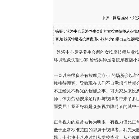
来源：网络 媒体：武汉
摘要：洗浴中心足浴养生会所的女按摩技师从业按
寒,给钱买钟足浴按摩夜店小妹妹少妇带出去吃饭喝酒
子来明里暗地去提供特殊涉黄服务来吸引招揽接待
洗浴中心足浴养生会所的女按摩技师从业按
位，认为从业者都是在做不正经见不得光的龌龊之
环境现象失望心寒,给钱买钟足浴按摩夜店小
一直以来很多带有按摩足疗spa的场所会以
揽接待顾客。导致现在人们不自觉想当然就
不正经见不得光的龌龊之事。可大家从来没
师，体力劳动按摩足疗师与视障者带来了多
雨委屈！我正好就是众多视力障碍者的其中
正常视力的通常被称为明眼，有视力但比正
低于正常标准范围的都属于视障者。我先天
题，十七快十八岁时刚从学校毕业，从小就