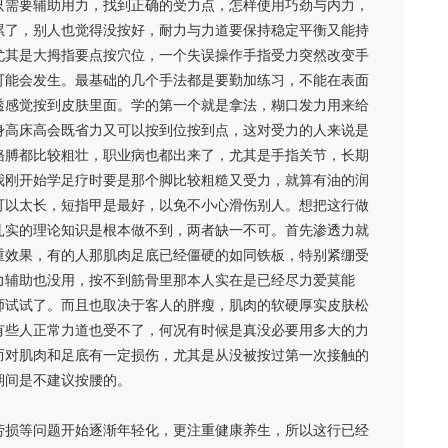
只需要辅助用力，找到正确的受力点，怎样使用巧劲与内力，
累了，别人也觉得没按好，耐力与力道要保持稳定平衡又能持
尤其是大拇指要点按穴位，一个失误操作手指受力突然改变手
可能会发生。最基础的几个手法都是要勤加练习，不能在表面
透感觉按到皮肤里面。学的第一个就是拿法，糊口发力用来给
身高床高会既省力又可以按到位按到点，这对受力的人来说是
胳膊都比较粗壮，职业病也都出来了，尤其是手指关节，长期
我刚开始学足疗时要是那个脚比较粗糙又受力，就算有油的润
可以太长，短指甲是最好，以免不小心滑伤别人。想把这行做
扎实的理论知识是根本做不到，两者缺一不可。首先渗透力就
重效果，有的人那肌肉足底已经僵硬的如同铁板，特别紧绷受
力辅助也没用，按不到筋骨里那本人实在是已经尽力爱莫能
师试试了。而且也取决于客人的胖瘦，肌肉的软硬厚实皮肤松
有些人正常力道也受不了，何况有时候是真没必要用多大的力
而对肌肉和足底有一定损伤，尤其是从没被按过第一次接触的
期间是不建议按腰的。
劳损等问题开始逐渐年轻化，更注重健康养生，所以这行已经