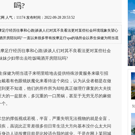
吗?
网 人气：
11174
发布时间：2022-09-28 20:53:52
摩足疗经历往事和心路|谈谈人们对其不良看法更对某些社会环境现象失望心
开房陪玩吗? 一直以来很多带有按摩足疗spa的场所会以养生保健为明当谎
顾客。导致现在人们不自觉想当然就会戴着有色眼镜妖魔化来看待这个岗
摩足疗经历往事和心路|谈谈人们对其不良看法更对某些社会
事。可大家从来没想到更不
妹妹少妇带出去吃饭喝酒开房陪玩吗?
养生保健为明当谎子来明里暗地去提供特殊涉黄服务来吸引招
会戴着有色眼镜妖魔化来看待这个岗位，认为从业者都是在做
想到更不知道，他们的所作所为却给真正做理疗康复的大夫技
巨大的一盆脏水，多沉重的一口黑锅，甚至于无穷无尽的麻烦
一个。
常岔的撑低视或若视，半盲，严重失明无法视物的就是全盲，
眼疾，虽说比正常差很多但日常生活大方向基本没什么太大问
听身边人说按摩目前是比较适合我的就业。于是在网上某同城