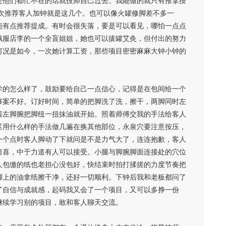
是他们都忙不在的话就技师自己过去。我能做的就只有推拿按
每次推荐客人加钟就是这几个。也可以像火罐修脚差不多一
能有点推荐提成。有时会很失落，要是可以看见，哪怕一点点
佩服店李的一个全盲姐姐，她也可以拔罐艾灸，但付出的努力
何况是如今，一次她计算工资，那些项目密密麻麻大钟小钟的
学的怎么样了，鼓励要给自己一点信心，记得是在包间给一个
够案不好。订好时间，简单的把脚洗了洗，擦干，两脚同时左
着左脚腕把脚纽一扭抹油就开始。照着师傅交我的手法给客人
区用什么样的手法做几遍在换其他部位，永泉穴要注意按压，
一个点时客人脚动了下就问是不是力气大了，连连抱歉，客人
暗喜，中于力道有人可以接受。小腿与脚腕脚面连接处的穴位
人包缴的纸也老担心没包好，快结束时拍打揉搓的力度节奏把
脚上的油拿纸擦干净，还好一切顺利。下钟后我和老板都问了
了自信与成就感，起码我又会了一个项目，又可以多挣一份
继续学习别的项目，敢和客人聊天交流。