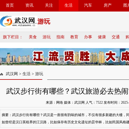
首页
资讯
关注
生活
汽车
房产
图
游玩
旗下栏目：
美食
游玩
指南
教育
办事
健康
交通
武汉网
>
生活
>
游玩
武汉步行街有哪些？武汉旅游必去热闹
来源：网络 媒体：武汉网 人气：
7522
发布时间：2025-08-
摘要：武汉步行街有哪些？武汉是一座很有韵味的城市，不仅有很多新建的大楼，
如曾经是汉口英租界的江汉路，比如保存有历史文化遗址的昙华林，比如民国风格