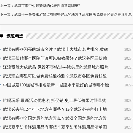
上一篇：武汉市市中心最繁华的代表性街道是哪里?
下一篇：武汉十一免费旅游景点有哪些好玩的地方？武汉国庆免费景区景点推荐汇总
频道精选
武汉有哪些闪亮的城市名片？武汉十大城市名片排名:黄鹤
2023-
楼热干面无人不知无人不晓
武汉三伏贴哪个医院门诊可以贴效果好？武汉各区三伏贴
2023-
16
医院门诊名单地址(就诊时间+门诊地点+价格查询+预
江流贤胜大成武昌 风景不容错过---镜头里的武昌城市照片,
2022-
10
韵味十足又充满活力
武汉现在哪里可以做免费核酸检测？武汉市各区免费核酸
2022-
22
检测地点位置咨询电话及时间(部分24小时检测)
中国城建100强城市排名最新，城建水平最好的城市哪个漂
2022-
08
亮，你的家乡上榜了吗？
13
吃喝玩乐,最新活动优惠,打折促销,史上最低价限时限量购
2023-
买,天天更新,超省钱,快来抢购!
武汉必去的12个打卡地方有哪些？12个武汉必去的打卡地
2023-
17
地址推荐
武汉有哪些全国之最的地方景点？武汉全国之最的地方景
2023-
16
点名称介绍及图片大全欣赏
武汉夏季防暑降温用品有哪些？夏季防暑降温用品清单图
2023-
16