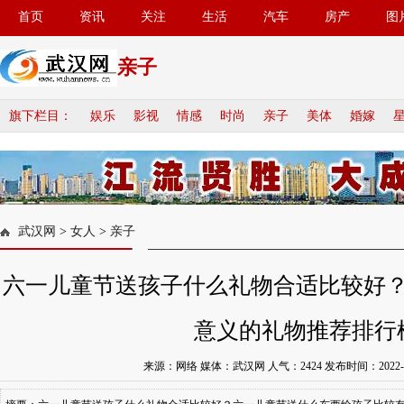
首页
资讯
关注
生活
汽车
房产
图
亲子
旗下栏目：
娱乐
影视
情感
时尚
亲子
美体
婚嫁
武汉网
>
女人
>
亲子
六一儿童节送孩子什么礼物合适比较好
意义的礼物推荐排行
来源：网络 媒体：武汉网 人气：
2424
发布时间：2022-05-