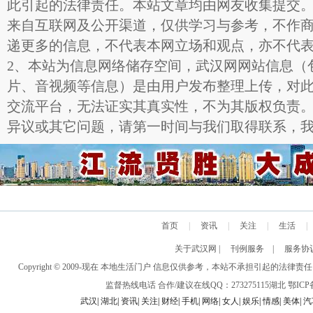
此引起的法律责任。本站文章均由网友收集提交
来自互联网及公开渠道，仅供学习与参考，不作
递更多的信息，不代表本网立场和观点，亦不代
2、本站为信息网络储存空间，武汉网网站信息（
片、音视频等信息）是由用户发布整理上传，对
交流平台，无法证实其真实性，不为其版权负责
异议或其它问题，请第一时间与我们取得联系，
首页
|
资讯
|
关注
|
生活
|
关于武汉网
|
刊例服务
|
服务协
Copyright © 2009-现在 本地生活门户 信息仅供参考，本站不承担引
监督热线电话 合作/建议在线QQ：273275115
湖北
鄂ICP备
武汉
|
湖北
|
资讯
|
关注
|
财经
|
手机
|
网络
|
女人
|
娱乐
|
情感
|
美体
|
汽