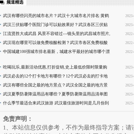
频道精选
武汉有哪些闪亮的城市名片？武汉十大城市名片排名:黄鹤
2023-
楼热干面无人不知无人不晓
武汉三伏贴哪个医院门诊可以贴效果好？武汉各区三伏贴
2023-
16
医院门诊名单地址(就诊时间+门诊地点+价格查询+预
江流贤胜大成武昌 风景不容错过---镜头里的武昌城市照片,
2022-
10
韵味十足又充满活力
武汉现在哪里可以做免费核酸检测？武汉市各区免费核酸
2022-
22
检测地点位置咨询电话及时间(部分24小时检测)
中国城建100强城市排名最新，城建水平最好的城市哪个漂
2022-
08
亮，你的家乡上榜了吗？
13
吃喝玩乐,最新活动优惠,打折促销,史上最低价限时限量购
2023-
买,天天更新,超省钱,快来抢购!
武汉必去的12个打卡地方有哪些？12个武汉必去的打卡地
2023-
17
地址推荐
武汉有哪些全国之最的地方景点？武汉全国之最的地方景
2023-
16
点名称介绍及图片大全欣赏
武汉夏季防暑降温用品有哪些？夏季防暑降温用品清单图
2023-
16
片
什么季节最适合来武汉旅游 武汉最佳旅游时间是几月份到
2023-
11
几月份
11
免责声明：
1、本站信息仅供参考，不作为最终指导方案；请