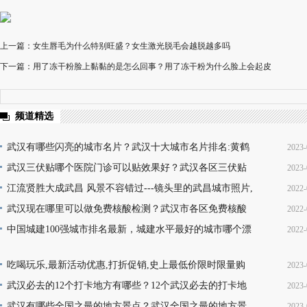
上一篇：女生唇毛为什么特别旺盛？女生激光脱毛会越脱越多吗
下一篇：用了冻干粉脸上黏黏的是怎么回事？用了冻干粉为什么脸上会起皮
频道精选
武汉有哪些闪亮的城市名片？武汉十大城市名片排名:黄鹤
2023-
楼热干面无人不知无人不晓
武汉三伏贴哪个医院门诊可以贴效果好？武汉各区三伏贴
2023-
16
医院门诊名单地址(就诊时间+门诊地点+价格查询+预
江流贤胜大成武昌 风景不容错过---镜头里的武昌城市照片,
2022-
10
韵味十足又充满活力
武汉现在哪里可以做免费核酸检测？武汉市各区免费核酸
2022-
22
检测地点位置咨询电话及时间(部分24小时检测)
中国城建100强城市排名最新，城建水平最好的城市哪个漂
2022-
08
亮，你的家乡上榜了吗？
13
吃喝玩乐,最新活动优惠,打折促销,史上最低价限时限量购
2023-
买,天天更新,超省钱,快来抢购!
武汉必去的12个打卡地方有哪些？12个武汉必去的打卡地
2023-
17
地址推荐
武汉有哪些全国之最的地方景点？武汉全国之最的地方景
2023-
16