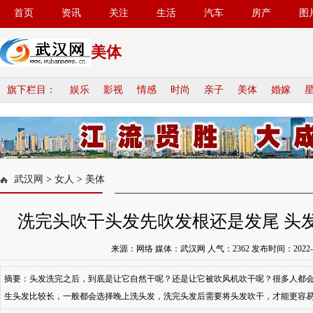
首页
资讯
关注
生活
汽车
房产
图
美体
旗下栏目：
娱乐
影视
情感
时尚
亲子
美体
婚嫁
武汉网
>
女人
>
美体
洗完头吹干头发先吹发根还是发尾 头
来源：网络 媒体：武汉网 人气：
2362
发布时间：2022-10-
摘要：头发洗完之后，到底是让它自然干呢？还是让它被吹风机吹干呢？很多人都
生头发比较长，一般都会选择晚上洗头发，洗完头发后需要将头发吹干，才能更容