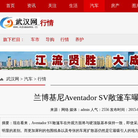
首页
资讯
关注
生活
汽车
房产
图
行情
旗下栏目：
车市
导购
行情
养护
武汉网
>
汽车
>
行情
兰博基尼Aventador SV敞篷车
来源：网络 媒体：admin 人气：
2556
发布时间：2015-07-
摘要：现在看来，Aventador SV敞篷车在外观方面将与硬顶版基本保持一致，即
明显的差别。而更加犀利的包围线条以及夸张的车尾扩散器仍然是它最吸引人的地方。和A