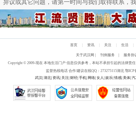
异议或其它问题，请第一时间与我们取得联系，
首页
|
资讯
|
关注
|
生活
|
关于武汉网
|
刊例服务
|
服务协
Copyright © 2009-现在 本地生活门户 信息仅供参考，本站不承担引
监督热线电话 合作/建议在线QQ：273275115
湖北
鄂ICP备
武汉
|
湖北
|
资讯
|
关注
|
财经
|
手机
|
网络
|
女人
|
娱乐
|
情感
|
美体
|
汽