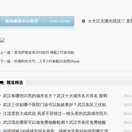
☺大江大湖大武汉♡ 灵
上一篇：雷克萨斯发布2016款IS 将配2.0T发动机
下一篇：外观时尚大气，入手2.0T标配白加黑Macan
频道精选
武汉有哪些闪亮的城市名片？武汉十大城市名片排名:黄鹤
2023-
楼热干面无人不知无人不晓
武汉三伏贴哪个医院门诊可以贴效果好？武汉各区三伏贴
2023-
16
医院门诊名单地址(就诊时间+门诊地点+价格查询+预
江流贤胜大成武昌 风景不容错过---镜头里的武昌城市照片,
2022-
10
韵味十足又充满活力
武汉现在哪里可以做免费核酸检测？武汉市各区免费核酸
2022-
22
检测地点位置咨询电话及时间(部分24小时检测)
中国城建100强城市排名最新，城建水平最好的城市哪个漂
2022-
08