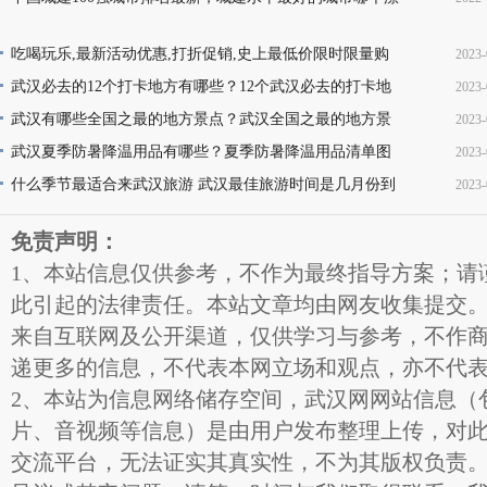
亮，你的家乡上榜了吗？
13
吃喝玩乐,最新活动优惠,打折促销,史上最低价限时限量购
2023-
买,天天更新,超省钱,快来抢购!
武汉必去的12个打卡地方有哪些？12个武汉必去的打卡地
2023-
17
地址推荐
武汉有哪些全国之最的地方景点？武汉全国之最的地方景
2023-
16
点名称介绍及图片大全欣赏
武汉夏季防暑降温用品有哪些？夏季防暑降温用品清单图
2023-
16
片
什么季节最适合来武汉旅游 武汉最佳旅游时间是几月份到
2023-
11
几月份
11
免责声明：
1、本站信息仅供参考，不作为最终指导方案；请
此引起的法律责任。本站文章均由网友收集提交
来自互联网及公开渠道，仅供学习与参考，不作
递更多的信息，不代表本网立场和观点，亦不代
2、本站为信息网络储存空间，武汉网网站信息（
片、音视频等信息）是由用户发布整理上传，对
交流平台，无法证实其真实性，不为其版权负责