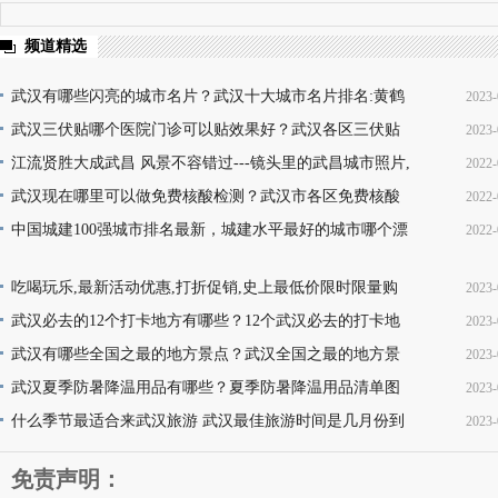
频道精选
武汉有哪些闪亮的城市名片？武汉十大城市名片排名:黄鹤
2023-
楼热干面无人不知无人不晓
武汉三伏贴哪个医院门诊可以贴效果好？武汉各区三伏贴
2023-
16
医院门诊名单地址(就诊时间+门诊地点+价格查询+预
江流贤胜大成武昌 风景不容错过---镜头里的武昌城市照片,
2022-
10
韵味十足又充满活力
武汉现在哪里可以做免费核酸检测？武汉市各区免费核酸
2022-
22
检测地点位置咨询电话及时间(部分24小时检测)
中国城建100强城市排名最新，城建水平最好的城市哪个漂
2022-
08
亮，你的家乡上榜了吗？
13
吃喝玩乐,最新活动优惠,打折促销,史上最低价限时限量购
2023-
买,天天更新,超省钱,快来抢购!
武汉必去的12个打卡地方有哪些？12个武汉必去的打卡地
2023-
17
地址推荐
武汉有哪些全国之最的地方景点？武汉全国之最的地方景
2023-
16
点名称介绍及图片大全欣赏
武汉夏季防暑降温用品有哪些？夏季防暑降温用品清单图
2023-
16
片
什么季节最适合来武汉旅游 武汉最佳旅游时间是几月份到
2023-
11
几月份
11
免责声明：