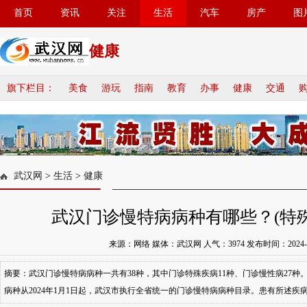
首页
资讯
关注
生活
汽车
房产
图
健康
旗下栏目：
美食
游玩
指南
教育
办事
健康
交通
武汉网
>
生活
>
健康
武汉门诊慢特病病种有哪些？(特殊
来源：网络 媒体：武汉网 人气：
3974
发布时间：2024-07-
摘要：武汉门诊慢特病病种一共有38种，其中门诊特殊疾病11种、门诊慢性病27种
病种从2024年1月1日起，武汉市执行全省统一的门诊慢特病病种目录。患有所述