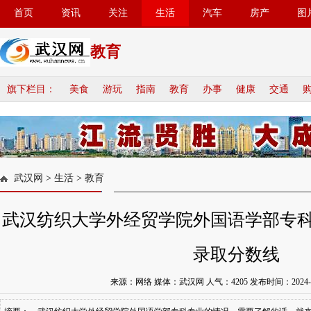
首页
资讯
关注
生活
汽车
房产
图
教育
旗下栏目：
美食
游玩
指南
教育
办事
健康
交通
武汉网
>
生活
>
教育
武汉纺织大学外经贸学院外国语学部专
录取分数线
来源：网络 媒体：武汉网 人气：
4205
发布时间：2024-08-