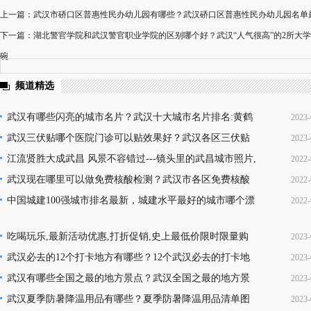
上一篇：武汉市硚口区普惠性民办幼儿园有哪些？武汉硚口区普惠性民办幼儿园名单
下一篇：湖北警官学院和武汉警官职业学院的区别哪个好？武汉“人气很高”的2所大学
碗
频道精选
武汉有哪些闪亮的城市名片？武汉十大城市名片排名:黄鹤
2023-
楼热干面无人不知无人不晓
武汉三伏贴哪个医院门诊可以贴效果好？武汉各区三伏贴
2023-
16
医院门诊名单地址(就诊时间+门诊地点+价格查询+预
江流贤胜大成武昌 风景不容错过---镜头里的武昌城市照片,
2022-
10
韵味十足又充满活力
武汉现在哪里可以做免费核酸检测？武汉市各区免费核酸
2022-
22
检测地点位置咨询电话及时间(部分24小时检测)
中国城建100强城市排名最新，城建水平最好的城市哪个漂
2022-
08
亮，你的家乡上榜了吗？
13
吃喝玩乐,最新活动优惠,打折促销,史上最低价限时限量购
2023-
买,天天更新,超省钱,快来抢购!
武汉必去的12个打卡地方有哪些？12个武汉必去的打卡地
2023-
17
地址推荐
武汉有哪些全国之最的地方景点？武汉全国之最的地方景
2023-
16
点名称介绍及图片大全欣赏
武汉夏季防暑降温用品有哪些？夏季防暑降温用品清单图
2023-
16