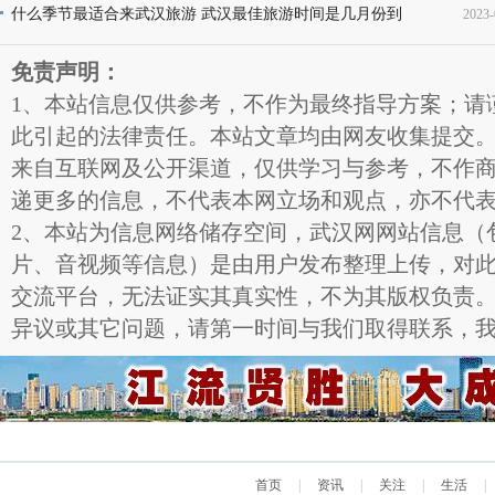
片
什么季节最适合来武汉旅游 武汉最佳旅游时间是几月份到
2023-
11
几月份
11
免责声明：
1、本站信息仅供参考，不作为最终指导方案；请
此引起的法律责任。本站文章均由网友收集提交
来自互联网及公开渠道，仅供学习与参考，不作
递更多的信息，不代表本网立场和观点，亦不代
2、本站为信息网络储存空间，武汉网网站信息（
片、音视频等信息）是由用户发布整理上传，对
交流平台，无法证实其真实性，不为其版权负责
异议或其它问题，请第一时间与我们取得联系，
首页
|
资讯
|
关注
|
生活
|