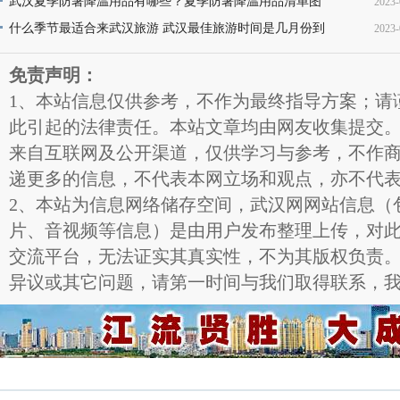
点名称介绍及图片大全欣赏
武汉夏季防暑降温用品有哪些？夏季防暑降温用品清单图
2023-
16
片
什么季节最适合来武汉旅游 武汉最佳旅游时间是几月份到
2023-
11
几月份
11
免责声明：
1、本站信息仅供参考，不作为最终指导方案；请
此引起的法律责任。本站文章均由网友收集提交
来自互联网及公开渠道，仅供学习与参考，不作
递更多的信息，不代表本网立场和观点，亦不代
2、本站为信息网络储存空间，武汉网网站信息（
片、音视频等信息）是由用户发布整理上传，对
交流平台，无法证实其真实性，不为其版权负责
异议或其它问题，请第一时间与我们取得联系，