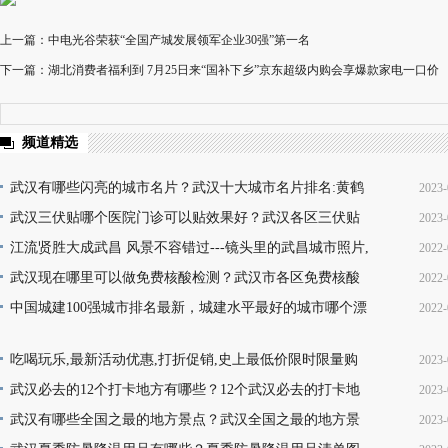
上一篇：中电光谷荣获“全国产城发展领军企业30强”第一名
下一篇：湖北消费者福利到 7月25日来“国补下乡”京东超级内购会享爆款家电一口价
频道精选
武汉有哪些闪亮的城市名片？武汉十大城市名片排名:黄鹤
2023-
楼热干面无人不知无人不晓
武汉三伏贴哪个医院门诊可以贴效果好？武汉各区三伏贴
2023-
16
医院门诊名单地址(就诊时间+门诊地点+价格查询+预
江流贤胜大成武昌 风景不容错过---镜头里的武昌城市照片,
2022-
10
韵味十足又充满活力
武汉现在哪里可以做免费核酸检测？武汉市各区免费核酸
2022-
22
检测地点位置咨询电话及时间(部分24小时检测)
中国城建100强城市排名最新，城建水平最好的城市哪个漂
2022-
08
亮，你的家乡上榜了吗？
13
吃喝玩乐,最新活动优惠,打折促销,史上最低价限时限量购
2023-
买,天天更新,超省钱,快来抢购!
武汉必去的12个打卡地方有哪些？12个武汉必去的打卡地
2023-
17
地址推荐
武汉有哪些全国之最的地方景点？武汉全国之最的地方景
2023-
16