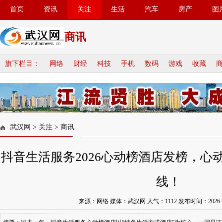
首页
资讯
关注
生活
汽车
房产
图
商讯
旗下栏目：
网络
财经
科技
手机
数码
游戏
收藏
武汉网
>
关注
>
商讯
抖音生活服务2026心动榜酒店发榜，心
线！
来源：网络 媒体：武汉网 人气：
1112
发布时间：2026-07-