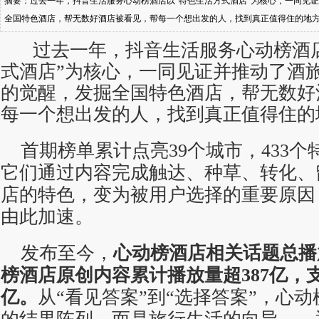
摘要：过去一年，抖音生活服务心动榜酒店以“特色生活方式酒店”为核心，一同见证
全国特色酒店，帮无数好酒店被看见，帮每一个想出发的人，找到真正值得住的地方。
酒店被看到。它们通过内容完成触达、种草、转化、留存用户，让酒店的特色，变
过去一年，抖音生活服务心动榜酒店
此加速
式酒店”为核心，一同见证并推动了酒旅
的觉醒，发掘全国特色酒店，帮无数好
每一个想出发的人，找到真正值得住的
首期榜单累计点亮39个城市，433
它们通过内容完成触达、种草、转化、
店的特色，变为被用户选择的重要原因
由此加速。
发布至今，
心动榜酒店相关话题总播
榜酒店原创内容累计播放量超
387
亿，
亿。
从“看见答案”到“选择答案”，心