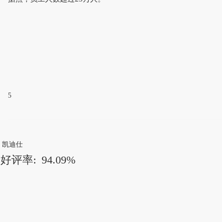
5
凯迪仕
好评率:
94.09%