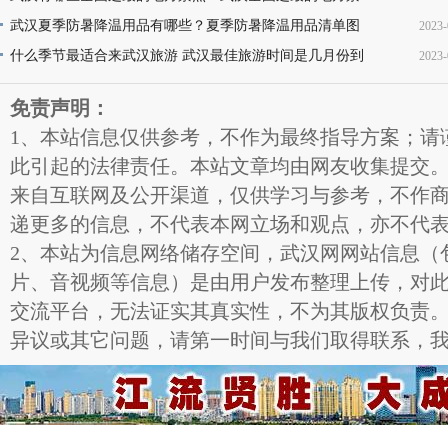
点名称介绍及图片大全欣赏
武汉夏季防暑降温用品有哪些？夏季防暑降温用品清单图
2023-
16
片
什么季节最适合来武汉旅游 武汉最佳旅游时间是几月份到
2023-
11
几月份
11
免责声明：
1、本站信息仅供参考，不作为最终指导方案；请
此引起的法律责任。本站文章均由网友收集提交
来自互联网及公开渠道，仅供学习与参考，不作
递更多的信息，不代表本网立场和观点，亦不代
2、本站为信息网络储存空间，武汉网网站信息（
片、音视频等信息）是由用户发布整理上传，对
交流平台，无法证实其真实性，不为其版权负责
异议或其它问题，请第一时间与我们取得联系，