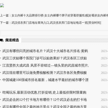
上一篇：女士内裤十大品牌排行榜-女士内裤哪个牌子好穿着舒服性感[好看的女内裤有
下一篇：武汉优衣库门店地址查询入口,武汉优衣库门店地址电话一览[营业时间]
频道精选
武汉有哪些闪亮的城市名片？武汉十大城市名片排名:黄鹤
2023-
楼热干面无人不知无人不晓
武汉三伏贴哪个医院门诊可以贴效果好？武汉各区三伏贴
2023-
16
医院门诊名单地址(就诊时间+门诊地点+价格查询+预
江流贤胜大成武昌 风景不容错过---镜头里的武昌城市照片,
2022-
10
韵味十足又充满活力
武汉现在哪里可以做免费核酸检测？武汉市各区免费核酸
2022-
22
检测地点位置咨询电话及时间(部分24小时检测)
中国城建100强城市排名最新，城建水平最好的城市哪个漂
2022-
08
亮，你的家乡上榜了吗？
13
吃喝玩乐,最新活动优惠,打折促销,史上最低价限时限量购
2023-
买,天天更新,超省钱,快来抢购!
武汉必去的12个打卡地方有哪些？12个武汉必去的打卡地
2023-
17
地址推荐
武汉有哪些全国之最的地方景点？武汉全国之最的地方景
2023-
16