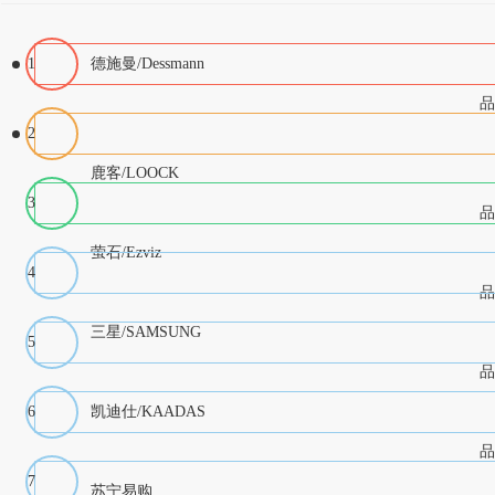
1
德施曼/Dessmann
品
2
鹿客/LOOCK
3
品
萤石/Ezviz
4
品
三星/SAMSUNG
5
品
6
凯迪仕/KAADAS
品
7
苏宁易购