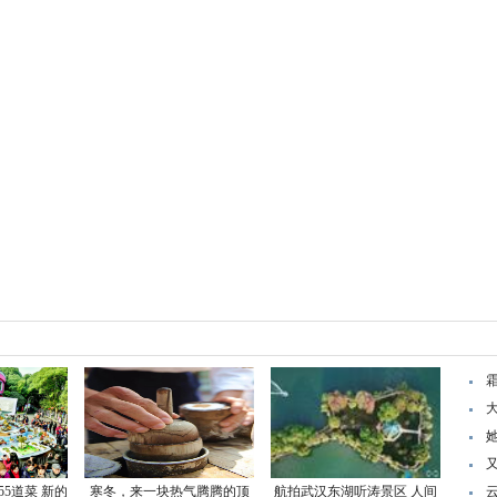
5道菜 新的
寒冬，来一块热气腾腾的顶
航拍武汉东湖听涛景区 人间