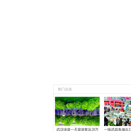
热门点击
武汉绿道一天迎游客近20万
一味武昌鱼做出15