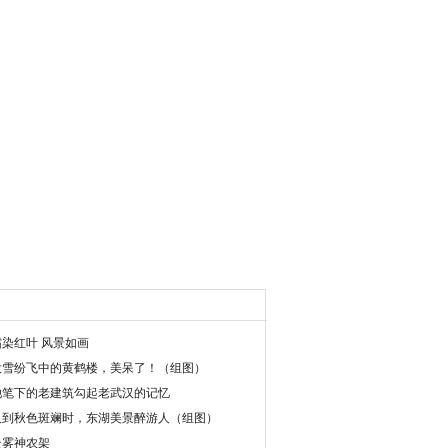
霜染红叶 风景如画
大雪纷飞中的黄鹤楼，美呆了！（组图）
她笔下的老建筑勾起老武汉的记忆
又到秋色斑斓时，东湖美景醉游人（组图）
云雾神农架