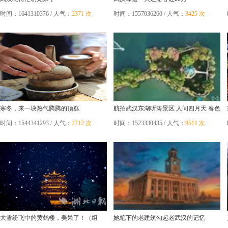
时间：1641310376 / 人气：
2371 次
时间：1557036260 / 人气：
3425 次
寒冬，来一块热气腾腾的顶糕
航拍武汉东湖听涛景区 人间四月天 春色
盎然湖光秀美
时间：1544341293 / 人气：
2712 次
时间：1523330435 / 人气：
9511 次
大雪纷飞中的黄鹤楼，美呆了！（组
她笔下的老建筑勾起老武汉的记忆