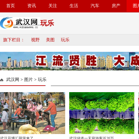
首页
资讯
关注
生活
汽车
房产
图
玩乐
旗下栏目：
视野
美图
玩乐
武汉网
>
图片
>
玩乐
武汉花博汇萌宠来了
武汉绿道一天迎游客近20万