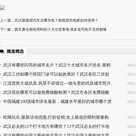
上一篇：武汉新能源汽车去哪充电？新能源充电桩如何使用？
下一篇：新车磨合期使用时的十大注意事项 很多老司机不见得都懂
频道精选
武汉有哪些闪亮的城市名片？武汉十大城市名片排名:黄鹤
2023-
楼热干面无人不知无人不晓
武汉三伏贴哪个医院门诊可以贴效果好？武汉各区三伏贴
2023-
16
医院门诊名单地址(就诊时间+门诊地点+价格查询+预
江流贤胜大成武昌 风景不容错过---镜头里的武昌城市照片,
2022-
10
韵味十足又充满活力
武汉现在哪里可以做免费核酸检测？武汉市各区免费核酸
2022-
22
检测地点位置咨询电话及时间(部分24小时检测)
中国城建100强城市排名最新，城建水平最好的城市哪个漂
2022-
08
亮，你的家乡上榜了吗？
13
吃喝玩乐,最新活动优惠,打折促销,史上最低价限时限量购
2023-
买,天天更新,超省钱,快来抢购!
武汉必去的12个打卡地方有哪些？12个武汉必去的打卡地
2023-
17
地址推荐
武汉有哪些全国之最的地方景点？武汉全国之最的地方景
2023-
16